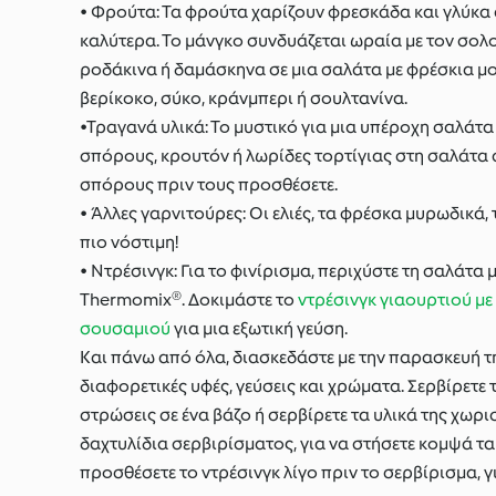
• Φρούτα: Τα φρούτα χαρίζουν φρεσκάδα και γλύκα σ
καλύτερα. Το μάνγκο συνδυάζεται ωραία με τον σολ
ροδάκινα ή δαμάσκηνα σε μια σαλάτα με φρέσκια μ
βερίκοκο, σύκο, κράνμπερι ή σουλτανίνα.
•Τραγανά υλικά: Το μυστικό για μια υπέροχη σαλάτα
σπόρους, κρουτόν ή λωρίδες τορτίγιας στη σαλάτα σ
σπόρους πριν τους προσθέσετε.
• Άλλες γαρνιτούρες: Οι ελιές, τα φρέσκα μυρωδικά,
πιο νόστιμη!
• Ντρέσινγκ: Για το φινίρισμα, περιχύστε τη σαλάτα
Thermomix®. Δοκιμάστε το
ντρέσινγκ γιαουρτιού μ
σουσαμιού
για μια εξωτική γεύση.
Και πάνω από όλα, διασκεδάστε με την παρασκευή τη
διαφορετικές υφές, γεύσεις και χρώματα. Σερβίρετε
στρώσεις σε ένα βάζο ή σερβίρετε τα υλικά της χωρι
δαχτυλίδια σερβιρίσματος, για να στήσετε κομψά τα
προσθέσετε το ντρέσινγκ λίγο πριν το σερβίρισμα, γ