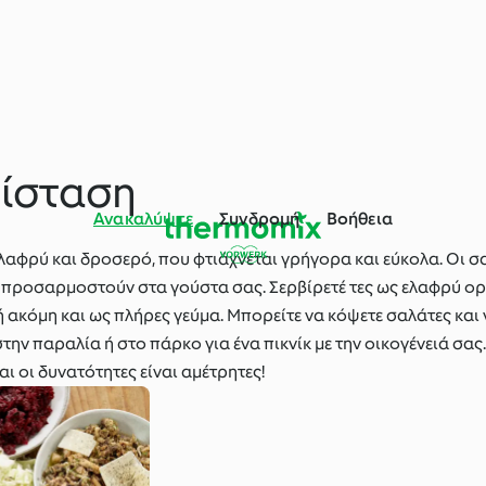
ρίσταση
Ανακαλύψτε
Συνδρομή
Βοήθεια
ελαφρύ και δροσερό, που φτιάχνεται γρήγορα και εύκολα. Οι σ
α προσαρμοστούν στα γούστα σας. Σερβίρετέ τες ως ελαφρύ ορ
 ή ακόμη και ως πλήρες γεύμα. Μπορείτε να κόψετε σαλάτες και 
 στην παραλία ή στο πάρκο για ένα πικνίκ με την οικογένειά σα
ι οι δυνατότητες είναι αμέτρητες!