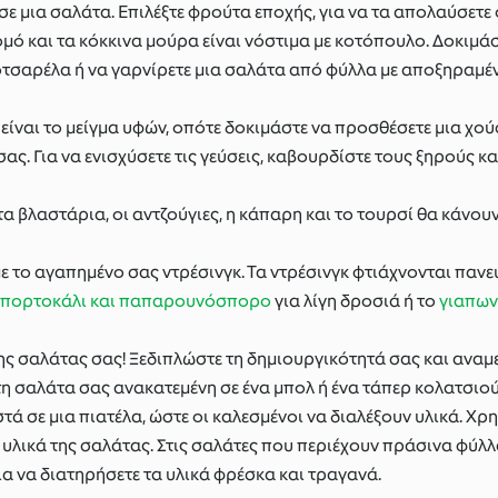
ε μια σαλάτα. Επιλέξτε φρούτα εποχής, για να τα απολαύσετε
ομό και τα κόκκινα μούρα είναι νόστιμα με κοτόπουλο. Δοκιμά
οτσαρέλα ή να γαρνίρετε μια σαλάτα από φύλλα με αποξηραμ
 είναι το μείγμα υφών, οπότε δοκιμάστε να προσθέσετε μια χο
ας. Για να ενισχύσετε τις γεύσεις, καβουρδίστε τους ξηρούς κ
 τα βλαστάρια, οι αντζούγιες, η κάπαρη και το τουρσί θα κάνο
 με το αγαπημένο σας ντρέσινγκ. Τα ντρέσινγκ φτιάχνονται πανε
ε πορτοκάλι και παπαρουνόσπορο
για λίγη δροσιά ή το
γιαπων
ς σαλάτας σας! Ξεδιπλώστε τη δημιουργικότητά σας και αναμε
 τη σαλάτα σας ανακατεμένη σε ένα μπολ ή ένα τάπερ κολατσιο
στά σε μια πιατέλα, ώστε οι καλεσμένοι να διαλέξουν υλικά. Χ
 υλικά της σαλάτας. Στις σαλάτες που περιέχουν πράσινα φύλλ
ια να διατηρήσετε τα υλικά φρέσκα και τραγανά.