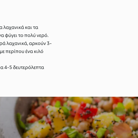
α λαχανικά και τα
α φύγει το πολύ νερό.
ηρά λαχανικά, αρκούν 3-
με περίπου ένα κιλό
ια 4-5 δευτερόλεπτα