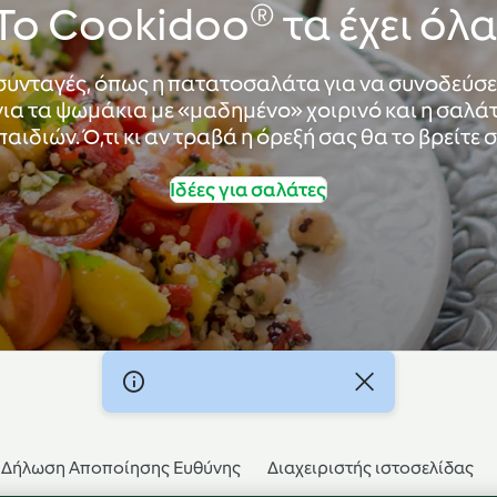
Το Cookidoo® τα έχει όλα
 συνταγές, όπως η πατατοσαλάτα για να συνοδεύσετ
α τα ψωμάκια με «μαδημένο» χοιρινό και η σαλάτ
αιδιών. Ό,τι κι αν τραβά η όρεξή σας θα το βρείτε
Ιδέες για σαλάτες
Δήλωση Αποποίησης Ευθύνης
Διαχειριστής ιστοσελίδας