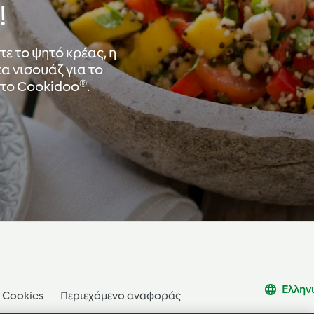
!
ε το ψητό κρέας, η
α νισουάζ για το
 στο Cookidoo®.
Ελλην
Cookies
Περιεχόμενο αναφοράς