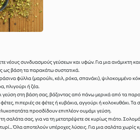
ετε νέους συνδυασμούς γεύσεων και υφών. Για μια ανάμικτη κ
ας ως βάση τα παρακάτω συστατικά.
ράσινα φύλλα (μαρούλι, κέιλ, ρόκα, σπανάκι), ψιλοκομμένο κό
, πλιγούρι ή ζέα.
ι γεύση στη βάση σας, βάζοντας από πάνω μερικά από τα παρ
 φέτες, πιπεριές σε φέτες ή κυβάκια, αγγούρι ή κολοκυθάκι. Τ
 γλυκοπατάτα προσδίδουν επιπλέον ουμάμι γεύση.
τη σαλάτα σας, για να τη μετατρέψετε σε κυρίως πιάτο. Σολομ
τυρί... Όλα αποτελούν υπέροχες λύσεις. Για μια σαλάτα χωρίς κ