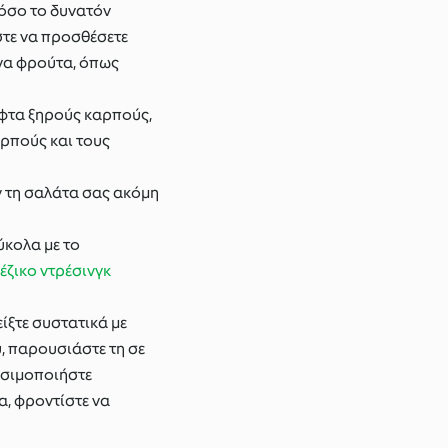
 όσο το δυνατόν
στε να προσθέσετε
ένα φρούτα, όπως
ύφτα ξηρούς καρπούς,
αρπούς και τους
υν τη σαλάτα σας ακόμη
ύκολα με το
έζικο ντρέσινγκ
ίξτε συστατικά με
ύ, παρουσιάστε τη σε
ρησιμοποιήστε
α, φροντίστε να