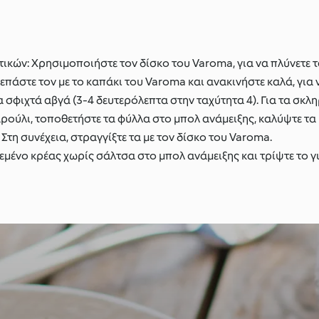
κών: Χρησιμοποιήστε τον δίσκο του Varoma, για να πλύνετε τ
πάστε τον με το καπάκι του Varoma και ανακινήστε καλά, για ν
 σφιχτά αβγά (3-4 δευτερόλεπτα στην ταχύτητα 4). Για τα σκλ
αρούλι, τοποθετήστε τα φύλλα στο μπολ ανάμειξης, καλύψτε τα 
Στη συνέχεια, στραγγίξτε τα με τον δίσκο του Varoma.
ρεμένο κρέας χωρίς σάλτσα στο μπολ ανάμειξης και τρίψτε το γ