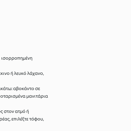
αι ισορροπημένη
κκινο ή λευκό λάχανο,
ακάτω: αβοκάντο σε
α σοταρισμένα μανιτάρια
ός στον ατμό ή
ρέας, επιλέξτε τόφου,