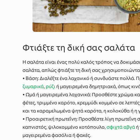
Φτιάξτε τη δική σας σαλάτα
Η σαλάτα είναι ένας πολύ καλός τρόπος να δοκιμάσ
σαλάτα, απλώς φτιάξτε τη δική σας χρησιμοποιώντ
• Βάση: Διαλέξτε ένα λαχανικό ή συνδυάστε πολλά. Π
ζυμαρικά
,
ρύζι
ή μαγειρεμένα δημητριακά, όπως κινόα
• Ωμά ή μαγειρεμένα λαχανικά: Προσθέστε χρώμα κα
φέτες, τριμμένο καρότο, κρεμμύδι κομμένο σε λεπτές
και τα καραμελωμένα ψητά καρότα, η κολοκύθα ή η
• Προαιρετική πρωτεΐνη: Προσθέστε λίγη πρωτεΐνη σ
καπνιστός, ψιλοκομμένο κοτόπουλο,
σφιχτά αβγά
ή 
μαγειρεμένα φασόλια ή φακές.