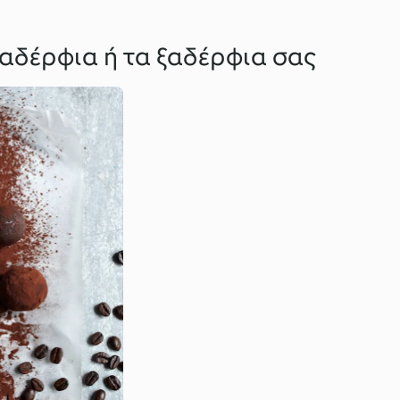
 αδέρφια ή τα ξαδέρφια σας