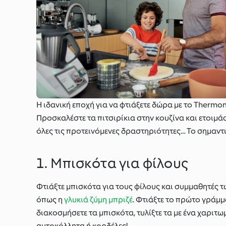
Η ιδανική εποχή για να φτιάξετε δώρα με το Thermo
Προσκαλέστε τα πιτσιρίκια στην κουζίνα και ετοιμά
όλες τις προτεινόμενες δραστηριότητες… Το σημαντι
1. Μπισκότα για φίλους
Φτιάξτε μπισκότα για τους φίλους και συμμαθητές τ
όπως η
γλυκιά ζύμη μπριζέ
. Φτιάξτε το πρώτο γράμμ
διακοσμήσετε τα μπισκότα, τυλίξτε τα με ένα χαριτω
αυτοκόλλητα ή κορδέλες!