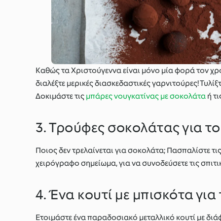
Καθώς τα Χριστούγεννα είναι μόνο μία φορά τον χρό
διαλέξτε μερικές διασκεδαστικές γαρνιτούρες! Τυλίξ
Δοκιμάστε τις
μπάρες νουγκατίνας με σοκολάτα
ή τι
3. Τρούφες σοκολάτας για τ
Ποιος δεν τρελαίνεται για σοκολάτα; Πασπαλίστε τι
χειρόγραφο σημείωμα, για να συνοδεύσετε τις σπιτικέ
4. Ένα κουτί με μπισκότα γι
Ετοιμάστε ένα παραδοσιακό μεταλλικό κουτί με διάφο