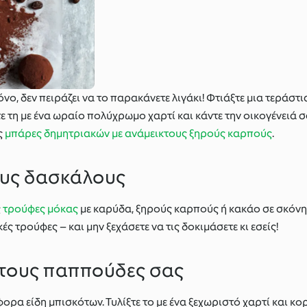
νο, δεν πειράζει να το παρακάνετε λιγάκι! Φτιάξτε μια τεράσ
τε τη με ένα ωραίο πολύχρωμο χαρτί και κάντε την οικογένειά 
ς
μπάρες δημητριακών με ανάμεικτους ξηρούς καρπούς
.
ους δασκάλους
ς
τρούφες μόκας
με καρύδα, ξηρούς καρπούς ή κακάο σε σκόνη.
ς τρούφες – και μην ξεχάσετε να τις δοκιμάσετε κι εσείς!
α τους παππούδες σας
ρα είδη μπισκότων. Τυλίξτε το με ένα ξεχωριστό χαρτί και κο