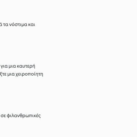
ά τα νόστιμα και
τε για μια καυτερή
ξτε μια χειροποίητη
 σε φιλανθρωπικές