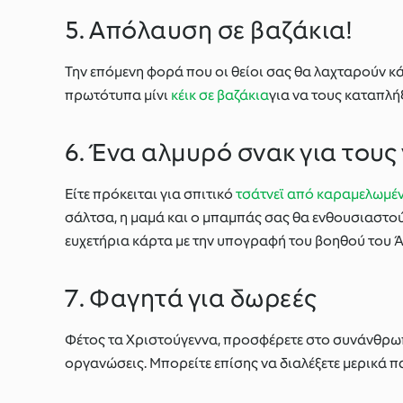
5. Απόλαυση σε βαζάκια!
Την επόμενη φορά που οι θείοι σας θα λαχταρούν κάτ
πρωτότυπα μίνι
κέικ σε βαζάκια
για να τους καταπλήξ
6. Ένα αλμυρό σνακ για τους
Είτε πρόκειται για σπιτικό
τσάτνεϊ από καραμελωμέ
σάλτσα, η μαμά και ο μπαμπάς σας θα ενθουσιαστούν
ευχετήρια κάρτα με την υπογραφή του βοηθού του Ά
7. Φαγητά για δωρεές
Φέτος τα Χριστούγεννα, προσφέρετε στο συνάνθρωπ
οργανώσεις. Μπορείτε επίσης να διαλέξετε μερικά παι