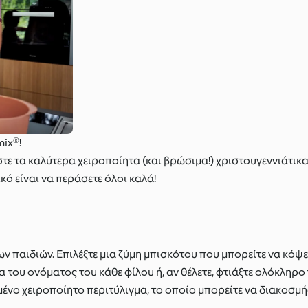
mix®!
στε τα καλύτερα χειροποίητα (και βρώσιμα!) χριστουγεννιάτικα
κό είναι να περάσετε όλοι καλά!
ων παιδιών. Επιλέξτε μια ζύμη μπισκότου που μπορείτε να κόψε
α του ονόματος του κάθε φίλου ή, αν θέλετε, φτιάξτε ολόκληρο
μένο χειροποίητο περιτύλιγμα, το οποίο μπορείτε να διακοσμήσ