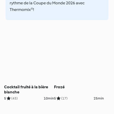
rythme de la Coupe du Monde 2026 avec
Thermomix®!
Cocktail fruité à la bière
Frozé
blanche
5
(43)
10min
5
(17)
25min