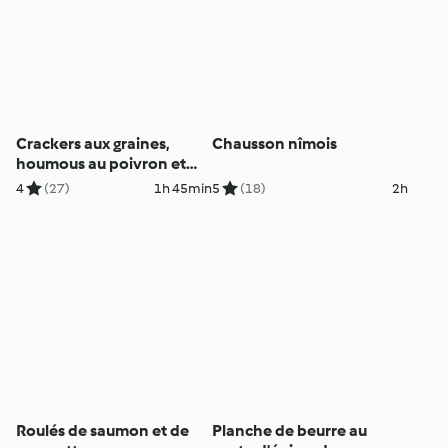
Crackers aux graines,
Chausson nîmois
houmous au poivron et
mousses au chocolat
4
(27)
1h 45min
5
(18)
2h
Roulés de saumon et de
Planche de beurre au