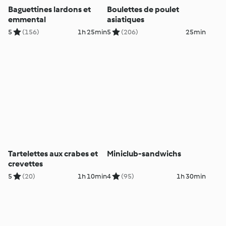
Baguettines lardons et
Boulettes de poulet
emmental
asiatiques
5
(156)
1h 25min
5
(206)
25min
Tartelettes aux crabes et
Miniclub-sandwichs
crevettes
5
(20)
1h 10min
4
(95)
1h 30min