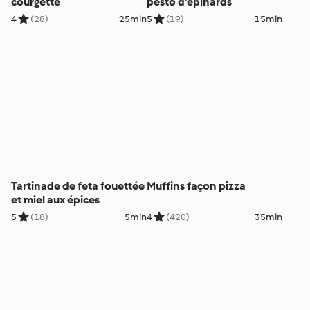
courgette
pesto d'épinards
4
(28)
25min
5
(19)
15min
Tartinade de feta fouettée
Muffins façon pizza
et miel aux épices
5
(18)
5min
4
(420)
35min