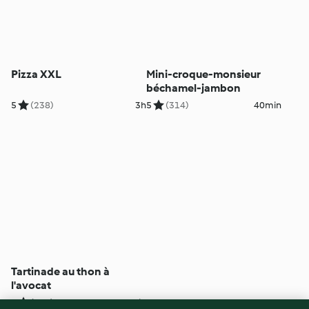
Pizza XXL
Mini-croque-monsieur
béchamel-jambon
5
(238)
3h
5
(314)
40min
Tartinade au thon à
l'avocat
5
(514)
10min