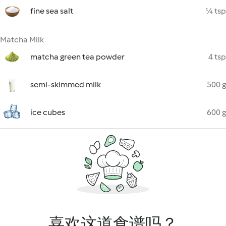
fine sea salt
¼ tsp
Matcha Milk
matcha green tea powder
4 tsp
semi-skimmed milk
500 g
ice cubes
600 g
喜欢这道食谱吗？