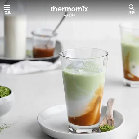
跳
菜单
搜索
至
主
要
内
容