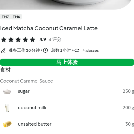
TM7
TM6
Iced Matcha Coconut Caramel Latte
4.9
8 评分
准备工作 20 分钟
总数 1小时
4 glasses
马上体验
食材
Coconut Caramel Sauce
sugar
250 g
coconut milk
200 g
unsalted butter
30 g