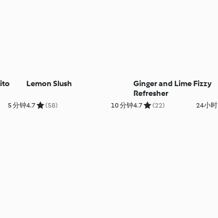
ito
Lemon Slush
Ginger and Lime Fizzy
Refresher
5 分钟
4.7
(58)
10 分钟
4.7
(22)
24小时