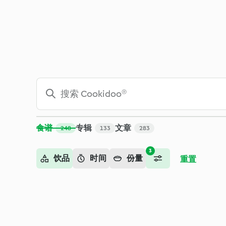
搜索 - Cookidoo™ – 美善品®电子食谱平台
食谱
专辑
文章
248
133
283
3
饮品
时间
份量
重置