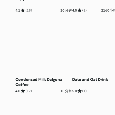
4.1
(15)
20 分钟
4.5
(8)
2160小时
Condensed Milk Dalgona
Date and Oat Drink
Coffee
4.0
(17)
10 分钟
5.0
(1)