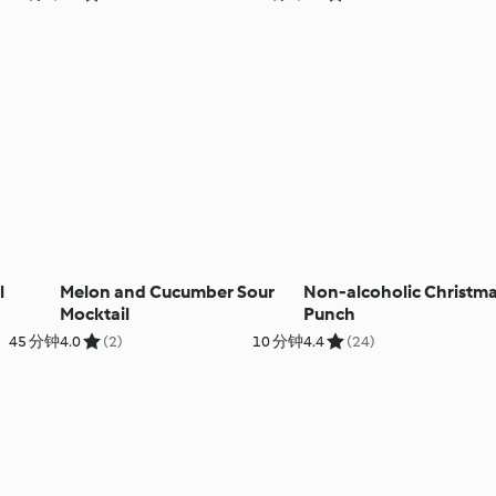
l
Melon and Cucumber Sour
Non-alcoholic Christm
Mocktail
Punch
45 分钟
4.0
(2)
10 分钟
4.4
(24)