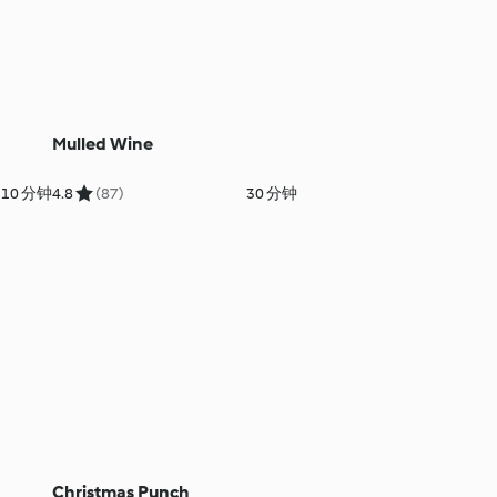
Mulled Wine
10 分钟
4.8
(87)
30 分钟
Christmas Punch