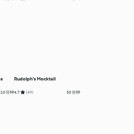
as
Rudolph's Mocktail
10 分钟
4.7
(49)
30 分钟