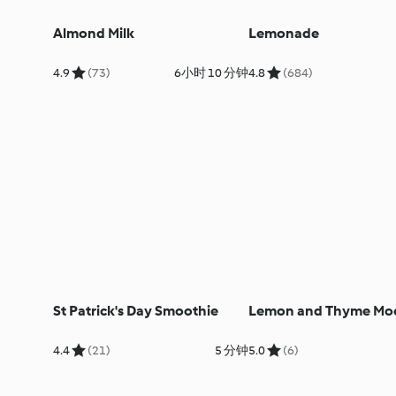
Almond Milk
Lemonade
4.9
(73)
6小时 10 分钟
4.8
(684)
St Patrick's Day Smoothie
Lemon and Thyme Moc
4.4
(21)
5 分钟
5.0
(6)