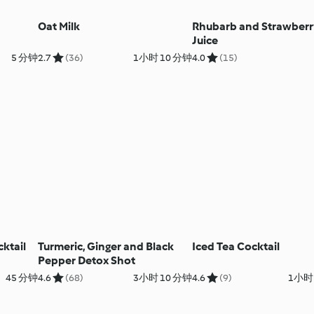
Oat Milk
Rhubarb and Strawber
Juice
5 分钟
2.7
(36)
1小时 10 分钟
4.0
(15)
ktail
Turmeric, Ginger and Black
Iced Tea Cocktail
Pepper Detox Shot
45 分钟
4.6
(68)
3小时 10 分钟
4.6
(9)
1小时