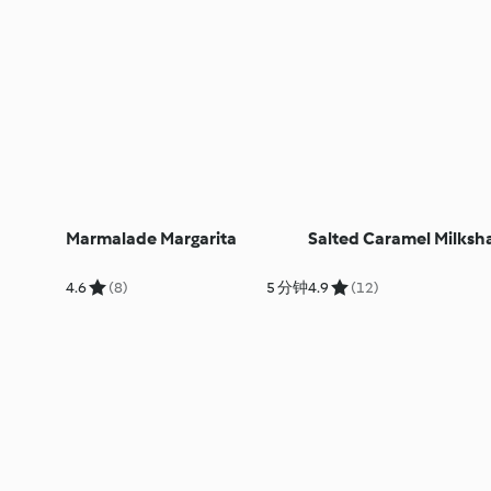
Marmalade Margarita
Salted Caramel Milksh
4.6
(8)
5 分钟
4.9
(12)