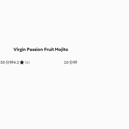
Virgin Passion Fruit Mojito
 30 分钟
4.2
(6)
10 分钟