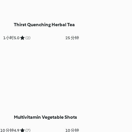
Thirst Quenching Herbal Tea
1小时
5.0
(2)
25 分钟
Multivitamin Vegetable Shots
10 分钟
4.9
(7)
10 分钟