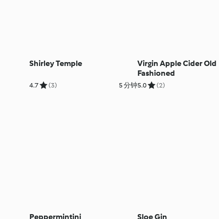
Shirley Temple
Virgin Apple Cider Old
Fashioned
4.7
(3)
5 分钟
5.0
(2)
Peppermintini
Sloe Gin