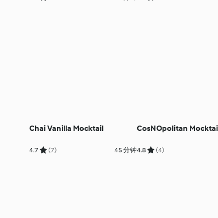
Chai Vanilla Mocktail
CosNOpolitan Mocktai
4.7
(7)
45 分钟
4.8
(4)