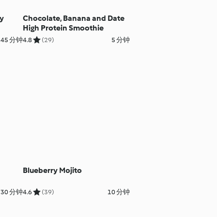
ry
Chocolate, Banana and Date
High Protein Smoothie
45 分钟
4.8
(29)
5 分钟
Blueberry Mojito
 30 分钟
4.6
(39)
10 分钟