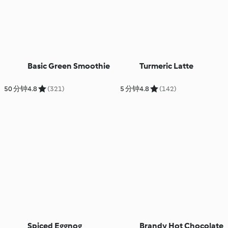
Basic Green Smoothie
Turmeric Latte
50 分钟
4.8
(321)
5 分钟
4.8
(142)
Spiced Eggnog
Brandy Hot Chocolate