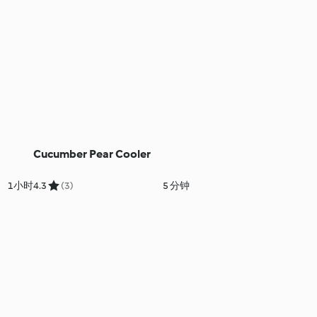
Cucumber Pear Cooler
1小时
4.3
(3)
5 分钟