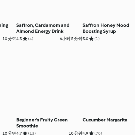
ning
Saffron, Cardamom and
Saffron Honey Mood
Almond Energy Drink
Boosting Syrup
10 分钟
4.3
(4)
6小时 5 分钟
5.0
(1)
Beginner's Fruity Green
Cucumber Margarita
Smoothie
10 分钟
4.7
(13)
10 分钟
4.9
(70)