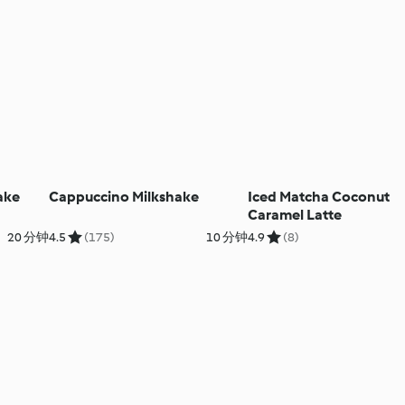
ake
Cappuccino Milkshake
Iced Matcha Coconut
Caramel Latte
20 分钟
4.5
(175)
10 分钟
4.9
(8)