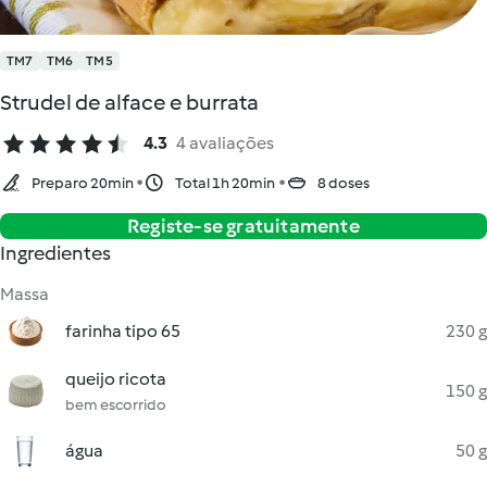
TM7
TM6
TM5
Strudel de alface e burrata
4.3
4 avaliações
Preparo 20min
Total 1h 20min
8 doses
Registe-se gratuitamente
Ingredientes
Massa
farinha tipo 65
230 g
queijo ricota
150 g
bem escorrido
água
50 g