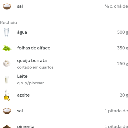
sal
½ c. chá de
Recheio
água
500 g
folhas de alface
350 g
queijo burrata
250 g
cortado em quartos
Leite
q.b. p/ pincelar
azeite
20 g
sal
1 pitada de
pimenta
1 pitada de