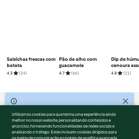
Salsichas frescas com
Pão de alho com
Dip de húmu
batata
guacamole
cenoura as
palitos de v
4.3
(24)
4.7
(66)
4.8
(21)
crus
© Copyright 2026
Utilizamos cookies para que tenha uma experiência ainda
Termos de Utilização
melhor no nosso website, personalizando conteúdos e
Aviso sobre Proteção de Dados
anúncios, fornecendo funcionalidades de redes sociais e
Aviso
analisando o tráfego. Estes incluem cookies dirigidos para
os meios de comunicação e cookies de analítica avançada.