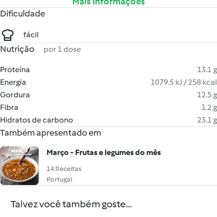
Mais Informações
Dificuldade
fácil
Nutrição
por 1 dose
Proteína
13.1 g
Energia
1079.5 kJ / 258 kcal
Gordura
12.5 g
Fibra
1.2 g
Hidratos de carbono
23.1 g
Também apresentado em
Março - Frutas e legumes do mês
14 Receitas
Portugal
Talvez você também goste...