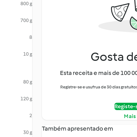
800 g
700 g
8
Gosta de
10 g
Esta receita e mais de 100 
80 g
Registre-se e usufrua de 30 dias gratu
120 g
Registe-
2
Mais
Também apresentado em
30 g