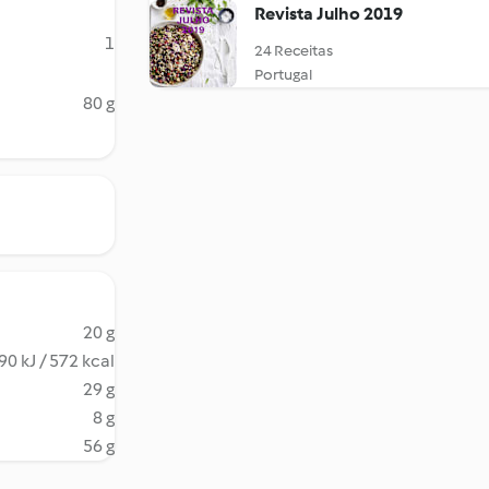
Revista Julho 2019
1
24 Receitas
Portugal
80 g
20 g
90 kJ / 572 kcal
29 g
8 g
56 g