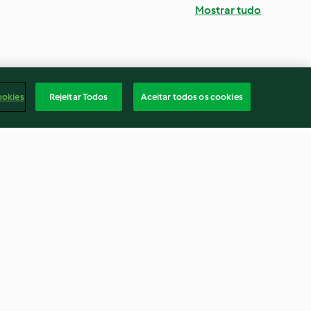
Mostrar tudo
ookies
Rejeitar Todos
Aceitar todos os cookies
heados com
Espirais de curgete com
e arroz de
bolonhesa de peru
4.5
(23)