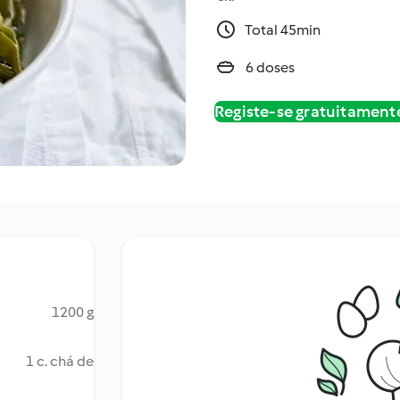
Total 45min
6 doses
Registe-se gratuitament
1200 g
1 c. chá de