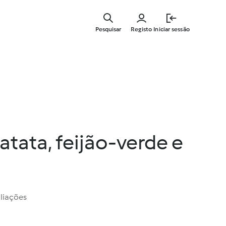
Saltar
para
Pesquisar
Registo
Iniciar sessão
o
conteúdo
principal
atata, feijão-verde e
liações