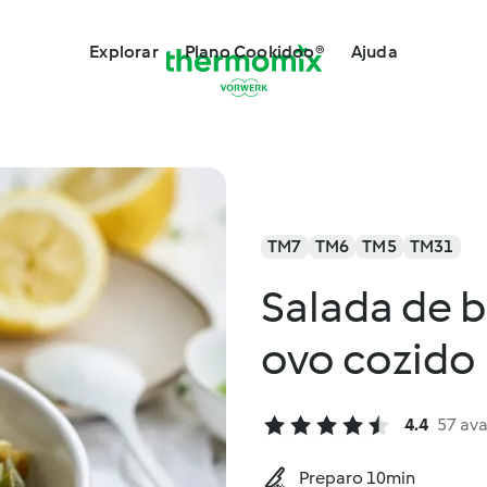
Explorar
Plano Cookidoo®
Ajuda
TM7
TM6
TM5
TM31
Salada de b
ovo cozido
4.4
57 ava
Preparo 10min