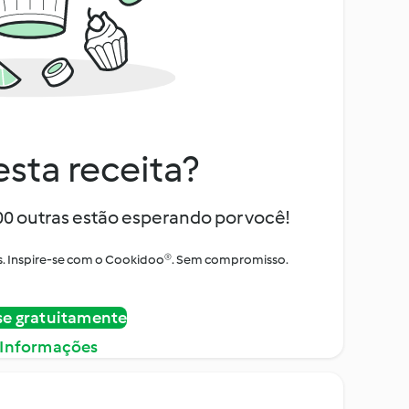
sta receita?
000 outras estão esperando por você!
itos. Inspire-se com o Cookidoo®. Sem compromisso.
se gratuitamente
 Informações