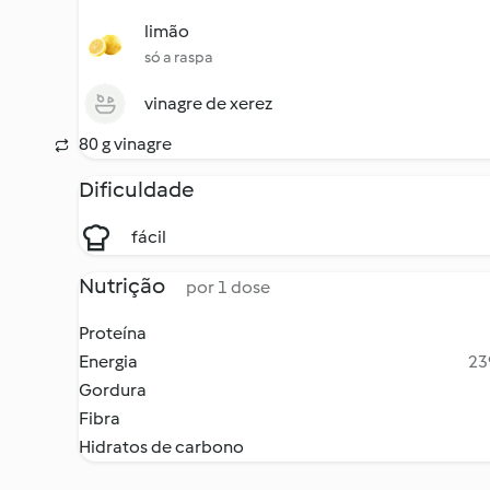
limão
só a raspa
vinagre de xerez
80 g vinagre
Dificuldade
fácil
Nutrição
por 1 dose
Proteína
Energia
23
Gordura
Fibra
Hidratos de carbono