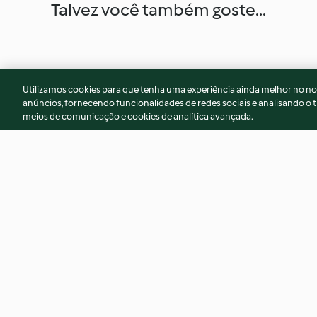
Talvez você também goste...
Utilizamos cookies para que tenha uma experiência ainda melhor no n
anúncios, fornecendo funcionalidades de redes sociais e analisando o t
meios de comunicação e cookies de analítica avançada.
Salsichas frescas com batata
Pão de alho com g
4.3
(24)
4.7
(66)