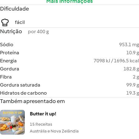
Mais Informações
Dificuldade
fácil
Nutrição
por 400 g
Sódio
953.1 mg
Proteína
10.9 g
Energia
7098 kJ / 1696.5 kcal
Gordura
182.8 g
Fibra
2 g
Gordura saturada
99.9 g
Hidratos de carbono
19.3 g
Também apresentado em
Butter it up!
15 Receitas
Austrália e Nova Zelândia