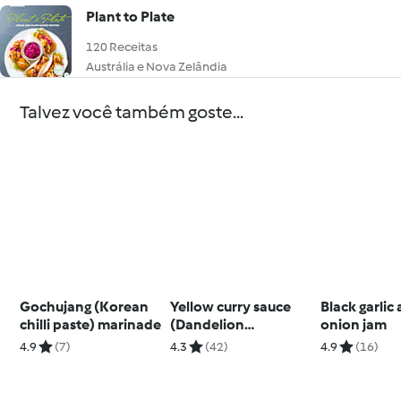
Plant to Plate
120 Receitas
Austrália e Nova Zelândia
Talvez você também goste...
Gochujang (Korean
Yellow curry sauce
Black garlic
chilli paste) marinade
(Dandelion
onion jam
restaurant)
4.9
(7)
4.3
(42)
4.9
(16)