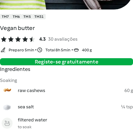
TM7
TM6
TM5
TM31
Vegan butter
4.3
30 avaliações
Preparo 5min
Total 8h 5min
400 g
Registe-se gratuitamente
Ingredientes
Soaking
raw cashews
60 g
sea salt
¼ tsp
filtered water
to soak