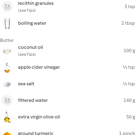
lecithin granules
3 tsp
(see Tips)
boiling water
2 tbsp
Butter
coconut oil
100 g
(see Tips)
apple cider vinegar
½ tsp
sea salt
¼ tsp
filtered water
140 g
extra virgin olive oil
50 g
ground turmeric
1 pinch