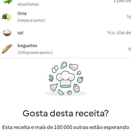
2 pés de
só as folhas
lima
½
(raspa e sumo)
sal
½ c. chá de
baguetes
6
(100 g cada aprox.)
Gosta desta receita?
Esta receita e mais de 100 000 outras estão esperando