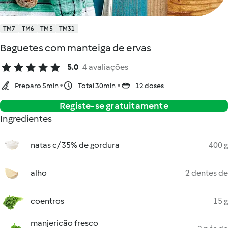
TM7
TM6
TM5
TM31
Baguetes com manteiga de ervas
5.0
4 avaliações
Preparo 5min
Total 30min
12 doses
Registe-se gratuitamente
Ingredientes
natas c/ 35% de gordura
400 g
alho
2 dentes de
coentros
15 g
manjericão fresco