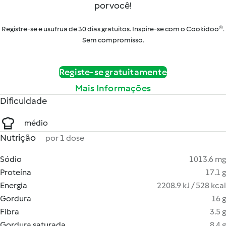
por você!
Registre-se e usufrua de 30 dias gratuitos. Inspire-se com o Cookidoo®.
Sem compromisso.
Registe-se gratuitamente
Mais Informações
Dificuldade
médio
Nutrição
por 1 dose
Sódio
1013.6 mg
Proteína
17.1 g
Energia
2208.9 kJ / 528 kcal
Gordura
16 g
Fibra
3.5 g
Gordura saturada
8.4 g