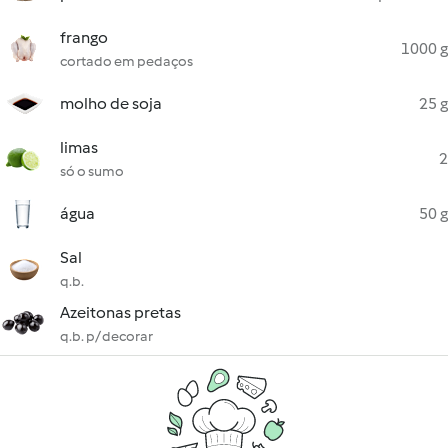
frango
1000 g
cortado em pedaços
molho de soja
25 g
limas
2
só o sumo
água
50 g
Sal
q.b.
Azeitonas pretas
q.b. p/ decorar