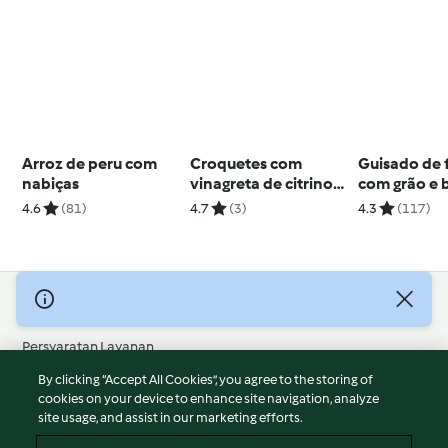
Arroz de peru com
Croquetes com
Guisado de 
nabiças
vinagreta de citrinos
com grão e 
e manjericão
doce
4.6
(81)
4.7
(3)
4.3
(117)
© Hak Cipta 2026
Persyaratan Layanan
Kebijakan Privasi
By clicking “Accept All Cookies”, you agree to the storing of
Penafian
cookies on your device to enhance site navigation, analyze
site usage, and assist in our marketing efforts.
Terbitan