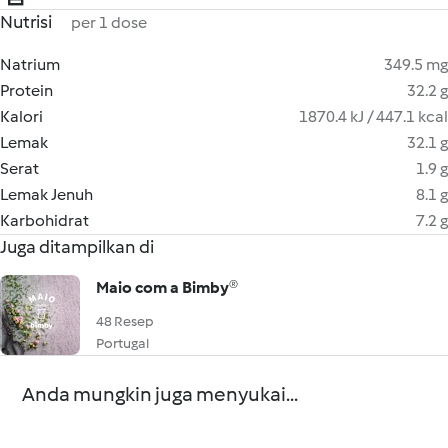
Nutrisi
per 1 dose
Natrium
349.5 mg
Protein
32.2 g
Kalori
1870.4 kJ / 447.1 kcal
Lemak
32.1 g
Serat
1.9 g
Lemak Jenuh
8.1 g
Karbohidrat
7.2 g
Juga ditampilkan di
Maio com a Bimby®
48 Resep
Portugal
Anda mungkin juga menyukai...