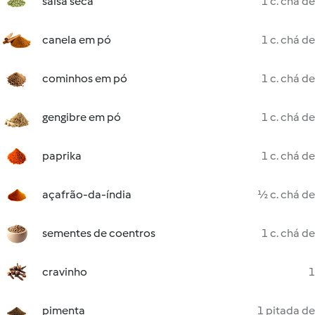
salsa seca
1 c. chá de
canela em pó
1 c. chá de
cominhos em pó
1 c. chá de
gengibre em pó
1 c. chá de
paprika
1 c. chá de
açafrão-da-índia
½ c. chá de
sementes de coentros
1 c. chá de
cravinho
1
pimenta
1 pitada de