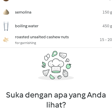
semolina
150 g
boiling water
450 g
roasted unsalted cashew nuts
15 - 20
for garnishing
Suka dengan apa yang Anda
lihat?