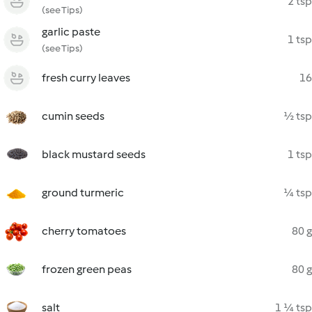
2 tsp
(see Tips)
garlic paste
1 tsp
(see Tips)
fresh curry leaves
16
cumin seeds
½ tsp
black mustard seeds
1 tsp
ground turmeric
¼ tsp
cherry tomatoes
80 g
frozen green peas
80 g
salt
1 ¼ tsp