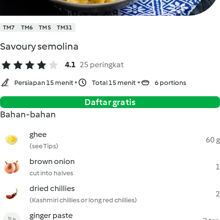
TM7
TM6
TM5
TM31
Savoury semolina
4.1
25 peringkat
Persiapan 15 menit
Total 15 menit
6 portions
Daftar gratis
Bahan-bahan
ghee
60 g
(see Tips)
brown onion
1
cut into halves
dried chillies
2
(Kashmiri chillies or long red chillies)
ginger paste