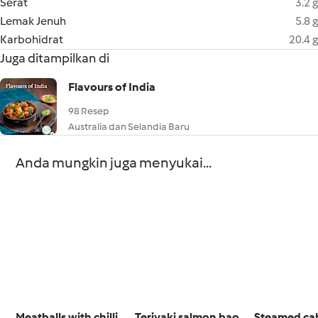
Serat
3.2 g
Lemak Jenuh
5.8 g
Karbohidrat
20.4 g
Juga ditampilkan di
Flavours of India
98 Resep
Australia dan Selandia Baru
Anda mungkin juga menyukai...
Meatballs with chilli
Teriyaki salmon bao
Steamed ca