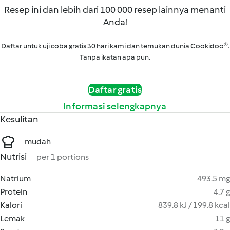
Resep ini dan lebih dari 100 000 resep lainnya menanti
Anda!
Daftar untuk uji coba gratis 30 hari kami dan temukan dunia Cookidoo®.
Tanpa ikatan apa pun.
Daftar gratis
Informasi selengkapnya
Kesulitan
mudah
Nutrisi
per 1 portions
Natrium
493.5 mg
Protein
4.7 g
Kalori
839.8 kJ / 199.8 kcal
Lemak
11 g