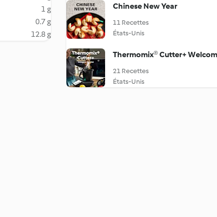
Chinese New Year
1 g
0.7 g
11 Recettes
États-Unis
12.8 g
Thermomix® Cutter+ Welcom
21 Recettes
États-Unis