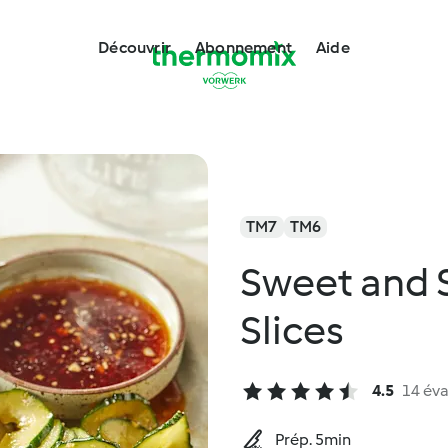
Découvrir
Abonnement
Aide
TM7
TM6
Sweet and
Slices
4.5
14 éva
Prép. 5min