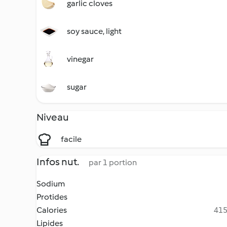
garlic cloves
soy sauce, light
vinegar
sugar
Niveau
facile
Infos nut.
par 1 portion
Sodium
Protides
Calories
415
Lipides