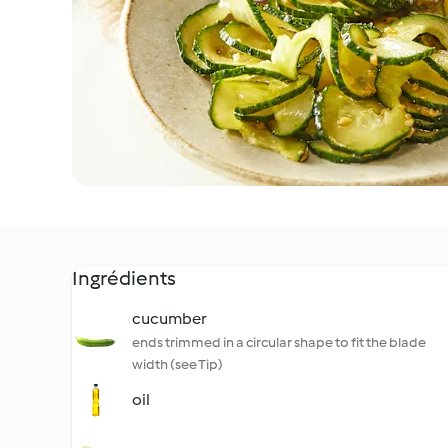
Ingrédients
cucumber
ends trimmed in a circular shape to fit the blade
width (see Tip)
oil