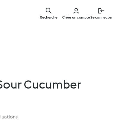
Skip
to
Recherche
Créer un compte
Se connecter
main
content
 Sour Cucumber
luations