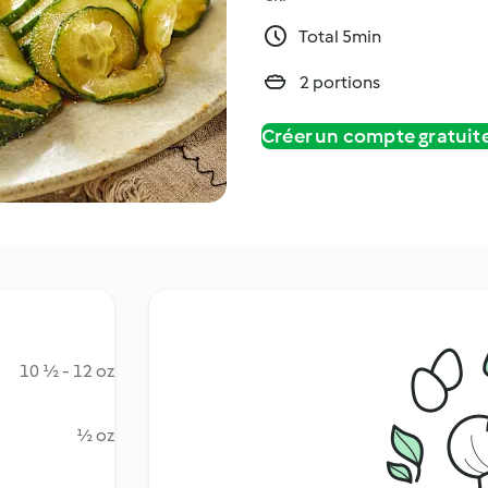
Total 5min
2 portions
Créer un compte gratui
10 ½ - 12 oz
½ oz