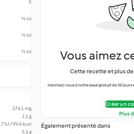
3
½ oz
½ oz
Vous aimez ce
½ oz
Cette recette et plus de
Inscrivez-vous à notre essai gratuit de 30 jo
Créer un c
274.1 mg
Plus 
2.1 g
.7 kJ / 99.4 kcal
Également présenté dans
5.2 g