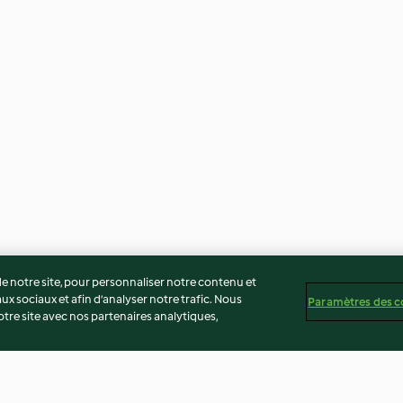
 notre site, pour personnaliser notre contenu et
ux sociaux et afin d’analyser notre trafic. Nous
Paramètres des c
re site avec nos partenaires analytiques,