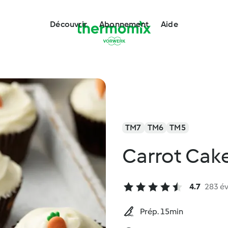
Découvrir
Abonnement
Aide
TM7
TM6
TM5
Carrot Cak
4.7
283 év
Prép. 15min