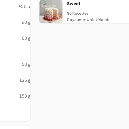
Sweet
¼ tsp
80 Recettes
Royaume-Uni et Irlande
60 g
60 g
50 g
125 g
150 g