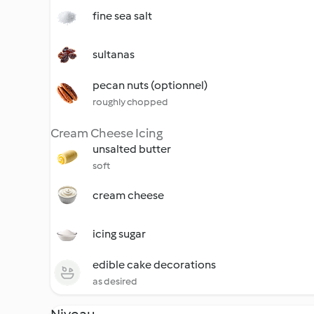
fine sea salt
sultanas
pecan nuts (optionnel)
roughly chopped
Cream Cheese Icing
unsalted butter
soft
cream cheese
icing sugar
edible cake decorations
as desired