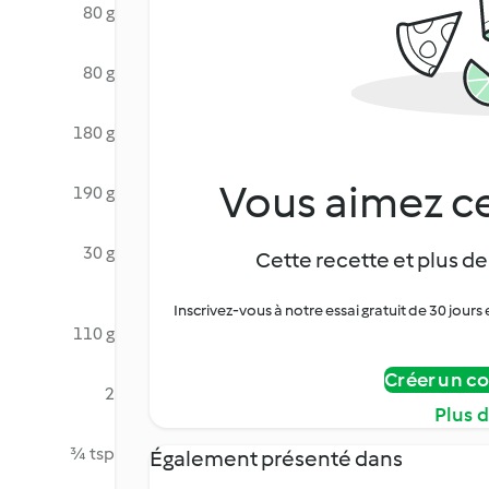
80 g
80 g
180 g
Vous aimez ce
190 g
30 g
Cette recette et plus de
Inscrivez-vous à notre essai gratuit de 30 jo
110 g
Créer un c
2
Plus 
¾ tsp
Également présenté dans