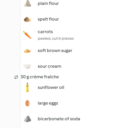
plain flour
spelt flour
carrots
peeled, cut in pieces
soft brown sugar
sour cream
30 g crème fraîche
sunflower oil
large eggs
bicarbonate of soda