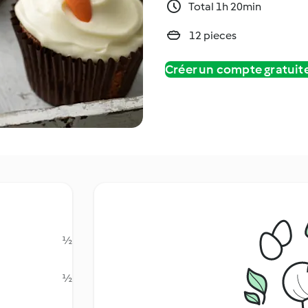
Total 1h 20min
12 pieces
Créer un compte gratui
½
½