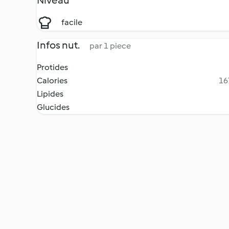
Niveau
facile
Infos nut.
par 1 piece
Protides
Calories
16
Lipides
Glucides