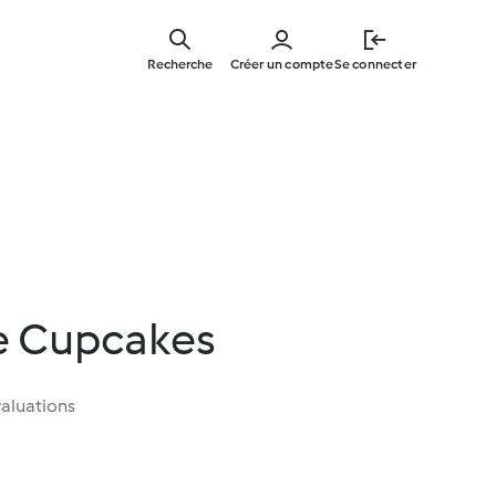
Skip
to
Recherche
Créer un compte
Se connecter
main
content
e Cupcakes
aluations