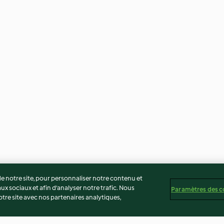
 notre site, pour personnaliser notre contenu et
ux sociaux et afin d’analyser notre trafic. Nous
Paramètres des c
re site avec nos partenaires analytiques,