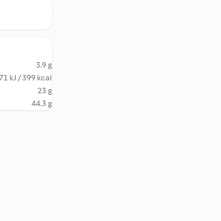
3.9 g
71 kJ / 399 kcal
23 g
44.3 g