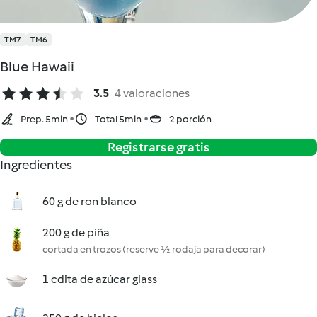
TM7
TM6
Blue Hawaii
3.5
4 valoraciones
Prep. 5min
Total 5min
2 porción
Registrarse gratis
Ingredientes
60 g de ron blanco
200 g de piña
cortada en trozos (reserve ½ rodaja para decorar)
1 cdita de azúcar glass