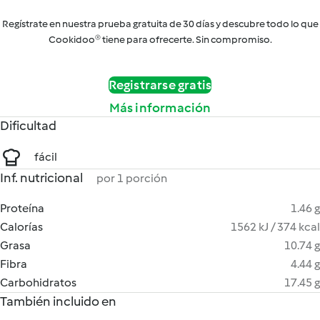
Regístrate en nuestra prueba gratuita de 30 días y descubre todo lo que
Cookidoo® tiene para ofrecerte. Sin compromiso.
Registrarse gratis
Más información
Dificultad
fácil
Inf. nutricional
por 1 porción
Proteína
1.46 g
Calorías
1562 kJ / 374 kcal
Grasa
10.74 g
Fibra
4.44 g
Carbohidratos
17.45 g
También incluido en