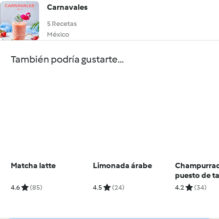
Carnavales
5 Recetas
México
También podría gustarte...
Matcha latte
Limonada árabe
Champurrad
puesto de t
4.6
(85)
4.5
(24)
4.2
(34)