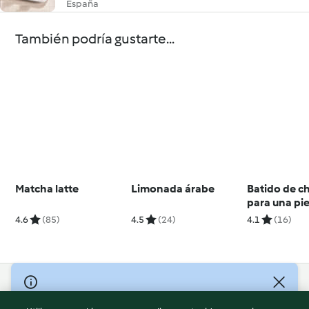
España
También podría gustarte...
Matcha latte
Limonada árabe
Batido de c
para una pie
radiante
4.6
(85)
4.5
(24)
4.1
(16)
© Copyright 2026