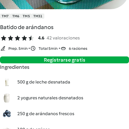
TM7
TM6
TM5
TM31
Batido de arándanos
4.6
42 valoraciones
Prep. 5min
Total 5min
6 raciones
Registrarse gratis
Ingredientes
500 g de leche desnatada
2 yogures naturales desnatados
250 g de arándanos frescos