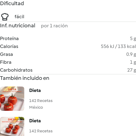
Dificultad
fácil
Inf. nutricional
por 1 ración
Proteína
5 g
Calorías
556 kJ / 133 kcal
Grasa
0.9 g
Fibra
1 g
Carbohidratos
27 g
También incluido en
Dieta
142 Recetas
México
Dieta
142 Recetas