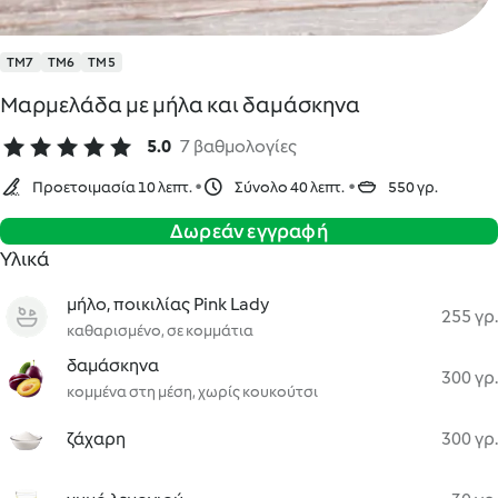
TM7
TM6
TM5
Μαρμελάδα με μήλα και δαμάσκηνα
5.0
7 βαθμολογίες
Προετοιμασία 10 λεπτ.
Σύνολο 40 λεπτ.
550 γρ.
Δωρεάν εγγραφή
Υλικά
μήλο, ποικιλίας Pink Lady
255 γρ.
καθαρισμένο, σε κομμάτια
δαμάσκηνα
300 γρ.
κομμένα στη μέση, χωρίς κουκούτσι
ζάχαρη
300 γρ.