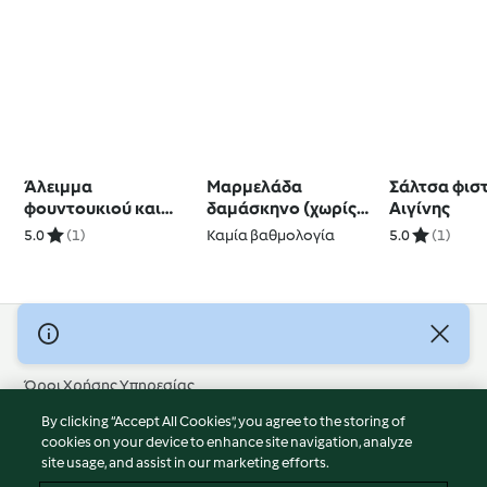
Άλειμμα
Μαρμελάδα
Σάλτσα φιστ
φουντουκιού και
δαμάσκηνο (χωρίς
Αιγίνης
μαύρης σοκολάτας
ζάχαρη)
5.0
(1)
Καμία βαθμολογία
5.0
(1)
με χουρμάδες
(φοινίκια)
© Πνευματικά Δικαιώματα 2026
Όροι Χρήσης Υπηρεσίας
Πολιτική Απορρήτου
By clicking “Accept All Cookies”, you agree to the storing of
Δήλωση Αποποίησης Ευθύνης
cookies on your device to enhance site navigation, analyze
site usage, and assist in our marketing efforts.
Διαχειριστής ιστοσελίδας