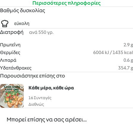
Περισσότερες πληροφορίες
Βαθμός δυσκολίας
εύκολη
Διατροφή
ανά 550 γρ.
Πρωτεΐνη
2.9 g
Θερμίδες
6004 kJ / 1435 kcal
Λιπαρά
0.6 g
Υδατάνθρακες
354.7 g
Παρουσιάστηκε επίσης στο
Κάθε μέρα, κάθε ώρα
16 Συνταγές
Διεθνώς
Μπορεί επίσης να σας αρέσει...