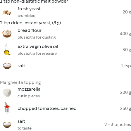
1 tsp non-diastatic malt powder
fresh yeast
20 g
crumbled
2 tsp dried instant yeast, (8 g)
bread flour
400 g
plus extra for dusting
extra virgin olive oil
30 g
plus extra for greasing
salt
1 tsp
Margherita topping
mozzarella
200 g
cut in pieces
chopped tomatoes, canned
250 g
salt
2 - 3 pinches
to taste