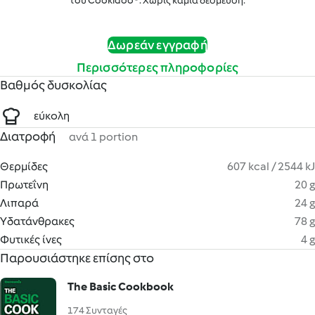
του Cookidoo®. Χωρίς καμία δέσμευση.
Δωρεάν εγγραφή
Περισσότερες πληροφορίες
Βαθμός δυσκολίας
εύκολη
Διατροφή
ανά 1 portion
Θερμίδες
607 kcal / 2544 kJ
Πρωτεΐνη
20 g
Λιπαρά
24 g
Υδατάνθρακες
78 g
Φυτικές ίνες
4 g
Παρουσιάστηκε επίσης στο
The Basic Cookbook
174 Συνταγές