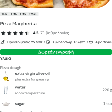
TM7
TM6
TM5
TM31
Pizza Margherita
4.5
71 βαθμολογίες
Προετοιμασία 25 λεπτ.
Σύνολο 2ωρ. 10 λεπτ.
4 portions
Δωρεάν εγγραφή
Υλικά
Pizza dough
extra virgin olive oil
plus extra for greasing
water
220 g
room temperature
sugar
1 tsp