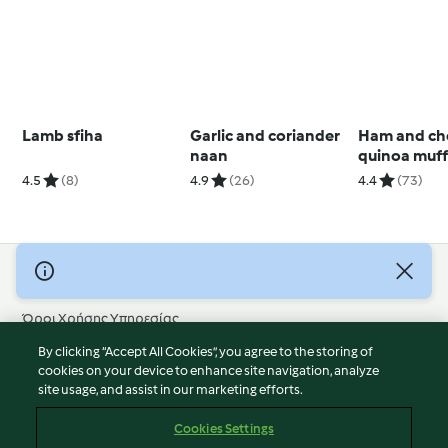
Lamb sfiha
Garlic and coriander
Ham and ch
naan
quinoa muff
4.5
(8)
4.9
(26)
4.4
(73)
© Πνευματικά Δικαιώματα 2026
Όροι Χρήσης Υπηρεσίας
Πολιτική Απορρήτου
By clicking “Accept All Cookies”, you agree to the storing of
Δήλωση Αποποίησης Ευθύνης
cookies on your device to enhance site navigation, analyze
site usage, and assist in our marketing efforts.
Διαχειριστής ιστοσελίδας
Cookies
Cookies Settings