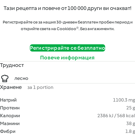
Тази рецепта и повече от 100 000 други ви очакват!
Регистрирайте се за нашия 30-дневен безплатен пробен период и
открийте света на Cookidoo®. Без ангажименти.
Регистрирайте се безплатно
Повече информация
Трудност
лесно
Хранене
за 1 portion
Натрий
1100.3 mg
Протеин
25 g
Калории
2386 kJ / 568 kcal
Мазнини
38 g
Фибри
1.8 g