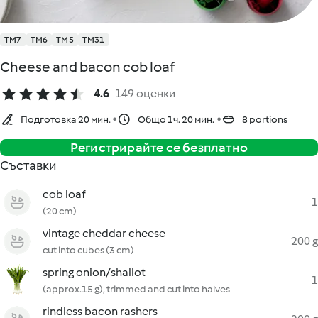
TM7
TM6
TM5
TM31
Cheese and bacon cob loaf
4.6
149 оценки
Подготовка 20 мин.
Общо 1ч. 20 мин.
8 portions
Регистрирайте се безплатно
Съставки
cob loaf
1
(20 cm)
vintage cheddar cheese
200 g
cut into cubes (3 cm)
spring onion/shallot
1
(approx.15 g), trimmed and cut into halves
rindless bacon rashers