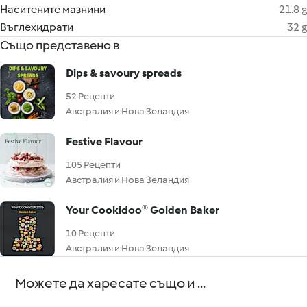
Наситените мазнини
21.8 g
Въглехидрати
32 g
Също представено в
Dips & savoury spreads
52 Рецепти
Австралия и Нова Зеландия
Festive Flavour
105 Рецепти
Австралия и Нова Зеландия
Your Cookidoo® Golden Baker
10 Рецепти
Австралия и Нова Зеландия
Можете да харесате също и ...