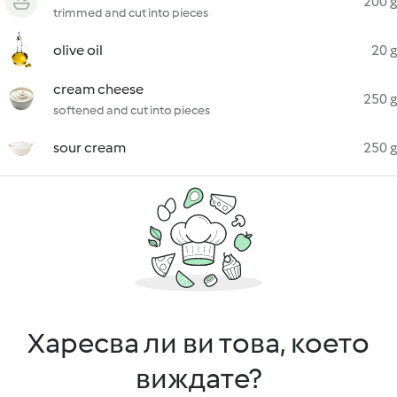
200 g
trimmed and cut into pieces
olive oil
20 g
cream cheese
250 g
softened and cut into pieces
sour cream
250 g
Харесва ли ви това, което
виждате?