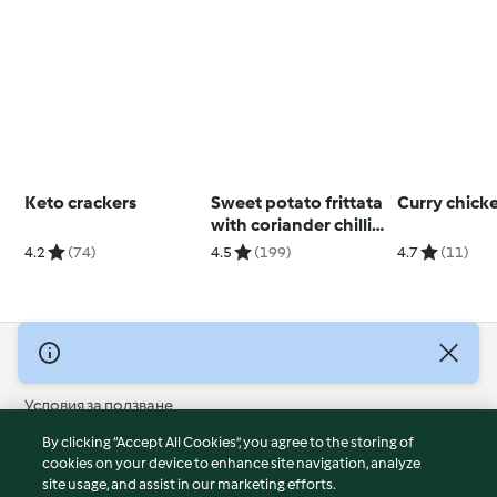
Keto crackers
Sweet potato frittata
Curry chick
with coriander chilli
sauce
4.2
(74)
4.5
(199)
4.7
(11)
© Авторско право 2026
Условия за ползване
Политика за поверителност
By clicking “Accept All Cookies”, you agree to the storing of
Отказ от отговорност
cookies on your device to enhance site navigation, analyze
site usage, and assist in our marketing efforts.
Политика за поверителност