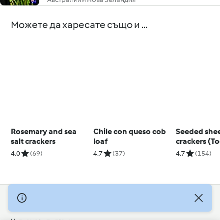
Можете да харесате също и ...
Rosemary and sea
Chile con queso cob
Seeded she
salt crackers
loaf
crackers (T
and beyond
4.0
(69)
4.7
(37)
4.7
(154)
© Авторско право 2026