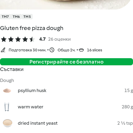
TM7
TM6
TM5
Gluten free pizza dough
4.7
26 оценки
Подготовка 30 мин.
Общо 2ч.
16 slices
Регистрирайте се безплатно
Съставки
Dough
psyllium husk
15 g
warm water
280 g
dried instant yeast
2 ½ tsp