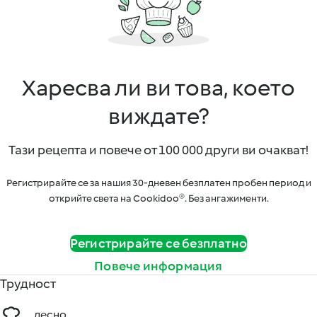
Харесва ли ви това, което
виждате?
Тази рецепта и повече от 100 000 други ви очакват!
Регистрирайте се за нашия 30-дневен безплатен пробен период и
открийте света на Cookidoo®. Без ангажименти.
Регистрирайте се безплатно
Повече информация
Трудност
лесно