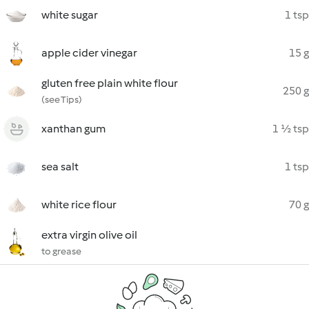
white sugar
1 tsp
apple cider vinegar
15 g
gluten free plain white flour
250 g
(see Tips)
xanthan gum
1 ½ tsp
sea salt
1 tsp
white rice flour
70 g
extra virgin olive oil
to grease