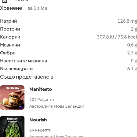
Хранене
за 1 slice
Натрий
126.8 mg
Протеин
2 g
Калории
307.8 kJ / 73.6 kcal
Мазнини
0.6 g
Фибри
2.7 g
Наситените мазнини
0 g
Въглехидрати
16.1 g
Също представено в
Manifesto
202 Рецепти
Австралия и Нова Зеландия
Nourish
29 Рецепти
Австралия и Нова Зеландия