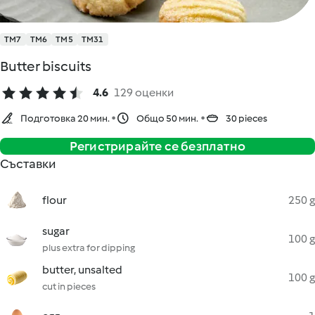
TM7
TM6
TM5
TM31
Butter biscuits
4.6
129 оценки
Подготовка 20 мин.
Общо 50 мин.
30 pieces
Регистрирайте се безплатно
Съставки
flour
250 g
sugar
100 g
plus extra for dipping
butter, unsalted
100 g
cut in pieces