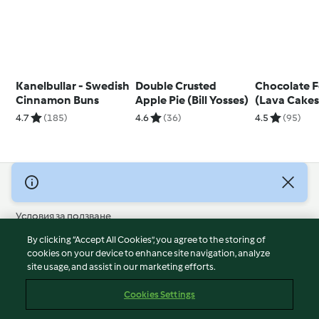
Kanelbullar - Swedish
Double Crusted
Chocolate 
Cinnamon Buns
Apple Pie (Bill Yosses)
(Lava Cakes
4.7
(185)
4.6
(36)
4.5
(95)
© Авторско право 2026
Условия за ползване
Политика за поверителност
By clicking “Accept All Cookies”, you agree to the storing of
Отказ от отговорност
cookies on your device to enhance site navigation, analyze
site usage, and assist in our marketing efforts.
Политика за поверителност
Бисквитки
Cookies Settings
Докладвайте Съдържание