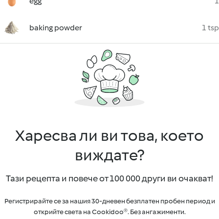
egg
1
baking powder
1 tsp
Харесва ли ви това, което
виждате?
Тази рецепта и повече от 100 000 други ви очакват!
Регистрирайте се за нашия 30-дневен безплатен пробен период и
открийте света на Cookidoo®. Без ангажименти.