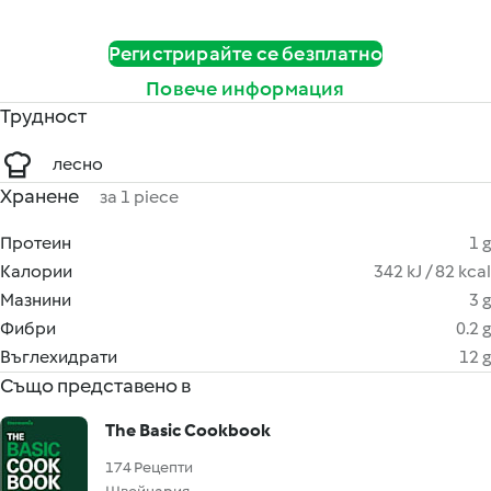
Регистрирайте се безплатно
Повече информация
Трудност
лесно
Хранене
за 1 piece
Протеин
1 g
Калории
342 kJ / 82 kcal
Мазнини
3 g
Фибри
0.2 g
Въглехидрати
12 g
Също представено в
The Basic Cookbook
174 Рецепти