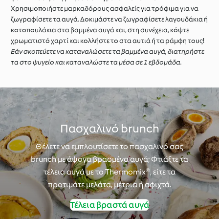
Χρησιμοποιήστε μαρκαδόρους ασφαλείς για τρόφιμα για να
ζωγραφίσετε τα αυγά. Δοκιμάστε να ζωγραφίσετε λαγουδάκια ή
κοτοπουλάκια στα βαμμένα αυγά και, στη συνέχεια, κόψτε
χρωματιστό χαρτί και κολλήστε το στα αυτιά ή τα ράμφη τους!
Εάν σκοπεύετε να καταναλώσετε τα βαμμένα αυγά, διατηρήστε
τα στο ψυγείο και καταναλώστε τα μέσα σε 1 εβδομάδα.
Πασχαλινό brunch
Θέλετε να εμπλουτίσετε το πασχαλινό σας
brunch με άψογα βρασμένα αυγά; Φτιάξτε τα
τέλεια αυγά με το Thermomix®, είτε τα
προτιμάτε μελάτα, μέτρια ή σφιχτά.
Τέλεια βραστά αυγά