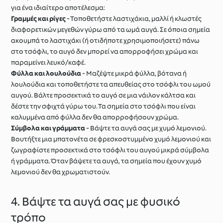
για ένα ιδιαίτερο αποτέλεσμα:
Γραμμές και ρίγες
- Τοποθετήστε λαστιχάκια, μαλλί ή κλωστές
διαφορετικών μεγεθών γύρω από τα ωμά αυγά. Σε όποια σημεία
ακουμπά το λαστιχάκι (ή οτιδήποτε χρησιμοποιήσετε) πάνω
στο τσόφλι, το αυγό δεν μπορεί να απορροφήσει χρώμα και
παραμείνει λευκό/καφέ.
Φύλλα και λουλούδια
- Μαζέψτε μικρά φύλλα, βότανα ή
λουλούδια και τοποθετήστε τα απευθείας στο τσόφλι του ωμού
αυγού. Βάλτε προσεκτικά το αυγό σε μια νάιλον κάλτσα και
δέστε την σφιχτά γύρω του. Τα σημεία στο τσόφλι που είναι
καλυμμένα από φύλλα δεν θα απορροφήσουν χρώμα.
Σύμβολα και γράμματα
- Βάψτε τα αυγά σας με χυμό λεμονιού.
Βουτήξτε μια μπατονέτα σε φρεσκοστυμμένο χυμό λεμονιού και
ζωγραφίστε προσεκτικά στο τσόφλι του αυγού μικρά σύμβολα
ή γράμματα. Όταν βάψετε τα αυγά, τα σημεία που έχουν χυμό
λεμονιού δεν θα χρωματιστούν.
4. Βάψτε τα αυγά σας με φυσικό
τρόπο