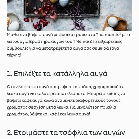
Μάθετε να βάφετε αυγά με φυσικό τρόπο στο Thermomix® με τη
λειτουργία Βραστήρα αυγών του TM6, και δείτε εξαιρετικές
συμβουλές για να μετατρέψετε τα αυγά σας σε μικρά έργα
τέχνης!
1. Επιλέξτε τα κατάλληλα αυγά
Όταν βάφετε τα αυγά σας με φυσικό τρόπο, χρησιμοποιήστε
λευκά αυγά για καλύτερα αποτελέσματα. Μπορείτε επίσης να
βάψετε καφέ αυγά, αλλά αναμένετε διαφορετικούς τόνους
χρώματος σε σχέση με τα λευκά. Για μεγαλύτερη ποικιλία
χρωμάτων, βάψτε και καφέ και λευκά αυγά!
2. Ετοιμάστε τα τσόφλια των αυγών