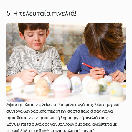
5. Η τελευταία πινελιά!
Αφού κρυώσουν τελείως τα βαμμένα αυγά σας, δώστε μερικά
σύνεργα ζωγραφικής/χειροτεχνίας στα παιδιά σας για να
προσθέσουν την προσωπική δημιουργική πινελιά τους.
Εάν θέλετε τα αυγά σας να γυαλίζουν όμορφα, αλείψτε τα με
φυτικό λάδι με τη βοήθεια ενός μαλακού πανιού.