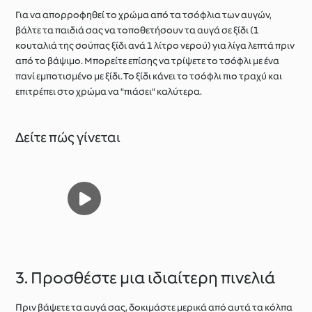
Για να απορροφηθεί το χρώμα από τα τσόφλια των αυγών,
βάλτε τα παιδιά σας να τοποθετήσουν τα αυγά σε ξίδι (1
κουταλιά της σούπας ξίδι ανά 1 λίτρο νερού) για λίγα λεπτά πριν
από το βάψιμο. Μπορείτε επίσης να τρίψετε το τσόφλι με ένα
πανί εμποτισμένο με ξίδι. Το ξίδι κάνει το τσόφλι πιο τραχύ και
επιτρέπει στο χρώμα να "πιάσει" καλύτερα.
Δείτε πώς γίνεται
3. Προσθέστε μια ιδιαίτερη πινελιά
Πριν βάψετε τα αυγά σας, δοκιμάστε μερικά από αυτά τα κόλπα