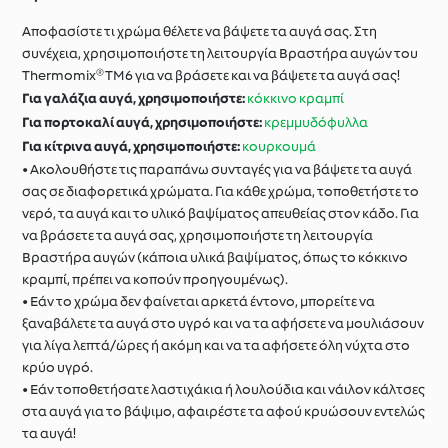
Αποφασίστε τι χρώμα θέλετε να βάψετε τα αυγά σας. Στη
συνέχεια, χρησιμοποιήστε τη λειτουργία Βραστήρα αυγών του
Thermomix® TM6 για να βράσετε και να βάψετε τα αυγά σας!
Για γαλάζια αυγά, χρησιμοποιήστε:
κόκκινο κραμπί
Για πορτοκαλί αυγά, χρησιμοποιήστε:
κρεμμυδόφυλλα
Για κίτρινα αυγά, χρησιμοποιήστε:
κουρκουμά
• Ακολουθήστε τις παραπάνω συνταγές για να βάψετε τα αυγά
σας σε διαφορετικά χρώματα. Για κάθε χρώμα, τοποθετήστε το
νερό, τα αυγά και το υλικό βαψίματος απευθείας στον κάδο. Για
να βράσετε τα αυγά σας, χρησιμοποιήστε τη λειτουργία
Βραστήρα αυγών (κάποια υλικά βαψίματος, όπως το κόκκινο
κραμπί, πρέπει να κοπούν προηγουμένως).
• Εάν το χρώμα δεν φαίνεται αρκετά έντονο, μπορείτε να
ξαναβάλετε τα αυγά στο υγρό και να τα αφήσετε να μουλιάσουν
για λίγα λεπτά/ώρες ή ακόμη και να τα αφήσετε όλη νύχτα στο
κρύο υγρό.
• Εάν τοποθετήσατε λαστιχάκια ή λουλούδια και νάιλον κάλτσες
στα αυγά για το βάψιμο, αφαιρέστε τα αφού κρυώσουν εντελώς
τα αυγά!