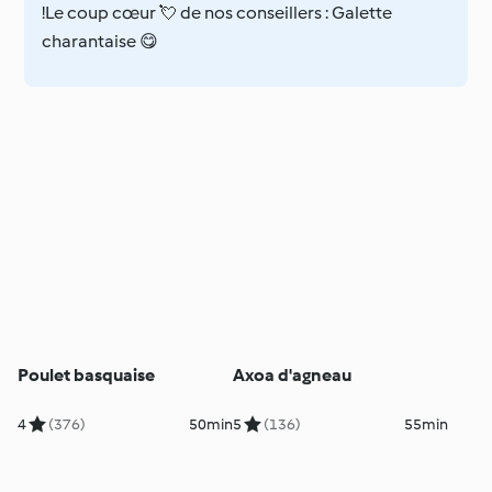
!Le coup cœur 💘 de nos conseillers : Galette
charantaise 😋
Poulet basquaise
Axoa d'agneau
4
(376)
50min
5
(136)
55min