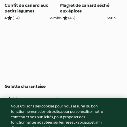
Confit de canard aux
Magret de canard séché
petits légumes
aux épices
4
(14)
35min
5
(43)
360h
Galette charantaise
2
(4)
25min
Nous utilisons des cookies pour nous assurer du bon
fonctionnement de notre site, pour personnaliser notre
© Copyright 2026
contenu et nos publicités, pour proposer des
fonctionnalités adaptées sur les réseaux sociaux et afin
Conditions d'utilisation