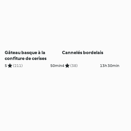
Gâteau basque à la
Cannelés bordelais
confiture de cerises
5
(211)
50min
4
(38)
13h 30min