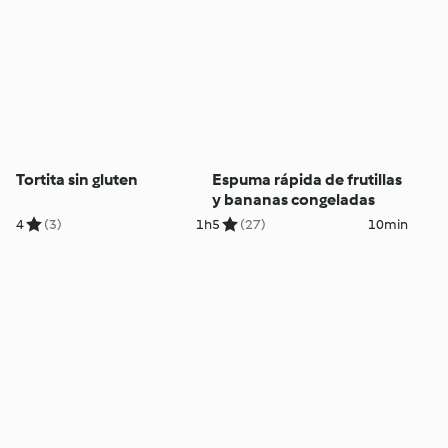
Tortita sin gluten
Espuma rápida de frutillas
y bananas congeladas
4
(3)
1h
5
(27)
10min