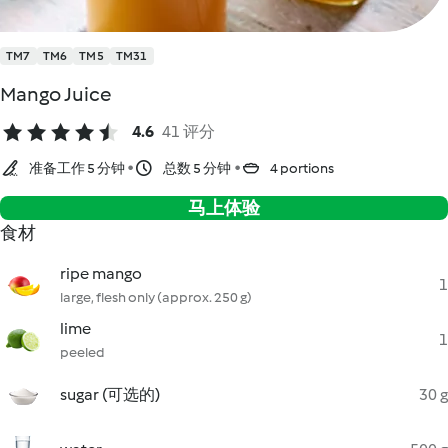
TM7
TM6
TM5
TM31
Mango Juice
4.6
41 评分
准备工作 5 分钟
总数 5 分钟
4 portions
马上体验
食材
ripe mango
1
large, flesh only (approx. 250 g)
lime
1
peeled
sugar (可选的)
30 g