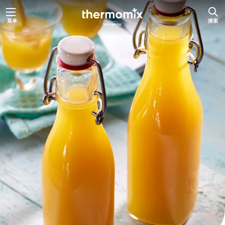
跳
菜单
搜索
至
主
要
内
容