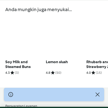
Anda mungkin juga menyukai...
Soy Milk and
Lemon slush
Rhubarb an
Steamed Buns
Strawberry 
4.3
(3)
4.8
(50)
4.0
(15)
© Hak Cipta 2026
Persyaratan Layanan