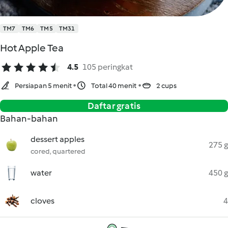
TM7
TM6
TM5
TM31
Hot Apple Tea
4.5
105 peringkat
Persiapan 5 menit
Total 40 menit
2 cups
Daftar gratis
Bahan-bahan
dessert apples
275 g
cored, quartered
water
450 g
cloves
4