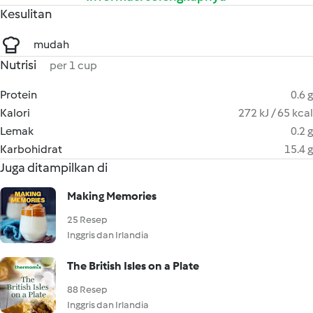
Kesulitan
mudah
Nutrisi
per 1 cup
Protein
0.6 g
Kalori
272 kJ / 65 kcal
Lemak
0.2 g
Karbohidrat
15.4 g
Juga ditampilkan di
Making Memories
25 Resep
Inggris dan Irlandia
The British Isles on a Plate
88 Resep
Inggris dan Irlandia