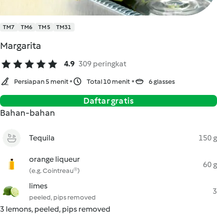
TM7
TM6
TM5
TM31
Margarita
4.9
309 peringkat
Persiapan 5 menit
Total 10 menit
6 glasses
Daftar gratis
Bahan-bahan
Tequila
150 g
orange liqueur
60 g
(e.g. Cointreau®)
limes
3
peeled, pips removed
3 lemons, peeled, pips removed