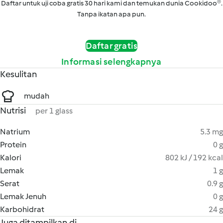
Daftar untuk uji coba gratis 30 hari kami dan temukan dunia Cookidoo®.
Tanpa ikatan apa pun.
Daftar gratis
Informasi selengkapnya
Kesulitan
mudah
Nutrisi
per 1 glass
Natrium
5.3 mg
Protein
0 g
Kalori
802 kJ / 192 kcal
Lemak
1 g
Serat
0.9 g
Lemak Jenuh
0 g
Karbohidrat
24 g
Juga ditampilkan di