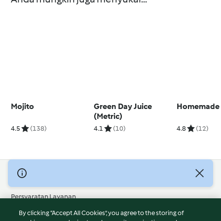
Mojito
Green Day Juice
Homemade S
(Metric)
4.5
(138)
4.1
(10)
4.8
(12)
© Hak Cipta 2026
Persyaratan Layanan
Kebijakan Privasi
By clicking “Accept All Cookies”, you agree to the storing of