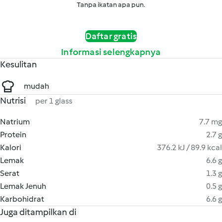
Tanpa ikatan apa pun.
Daftar gratis
Informasi selengkapnya
Kesulitan
mudah
Nutrisi
per 1 glass
Natrium
7.7 mg
Protein
2.7 g
Kalori
376.2 kJ / 89.9 kcal
Lemak
6.6 g
Serat
1.3 g
Lemak Jenuh
0.5 g
Karbohidrat
6.6 g
Juga ditampilkan di