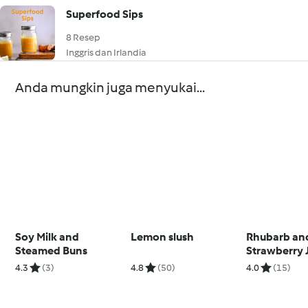
Superfood Sips
8 Resep
Inggris dan Irlandia
Anda mungkin juga menyukai...
Soy Milk and
Lemon slush
Rhubarb an
Steamed Buns
Strawberry 
4.3
(3)
4.8
(50)
4.0
(15)