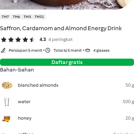
TM7
TM6
TM5
TM31
Saffron, Cardamom and Almond Energy Drink
4.3
4 peringkat
Persiapan 5 menit
Total 6j 5 menit
4 glasses
Daftar gratis
Bahan-bahan
blanched almonds
50 g
water
500 g
honey
20 g