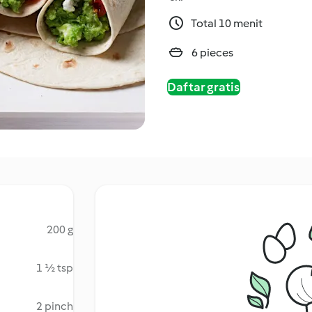
Total 10 menit
6 pieces
Daftar gratis
200 g
1 ½ tsp
2 pinch