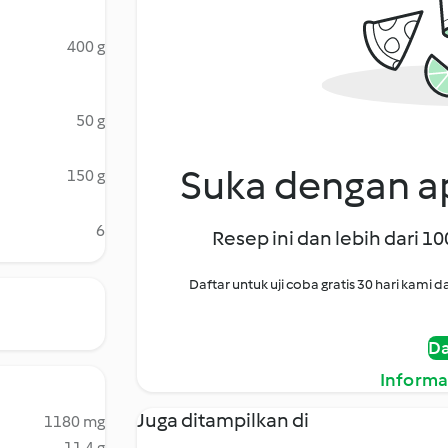
400 g
50 g
Suka dengan ap
150 g
6
Resep ini dan lebih dari 1
Daftar untuk uji coba gratis 30 hari kam
Da
Informa
Juga ditampilkan di
1180 mg
11.4 g