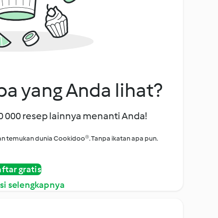
a yang Anda lihat?
00 000 resep lainnya menanti Anda!
i dan temukan dunia Cookidoo®. Tanpa ikatan apa pun.
ftar gratis
si selengkapnya