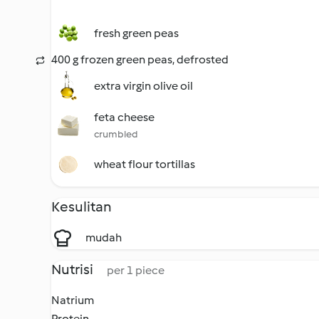
fresh green peas
400 g frozen green peas, defrosted
extra virgin olive oil
feta cheese
crumbled
wheat flour tortillas
Kesulitan
mudah
Nutrisi
per 1 piece
Natrium
Protein