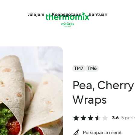
Jelajahi
Keanggotaan
Bantuan
TM7
TM6
Pea, Cherr
Wraps
3.6
5 peri
Persiapan 5 menit