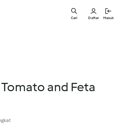
Lewati
ke
Cari
Daftar
Masuk
konten
utama
y Tomato and Feta
ngkat