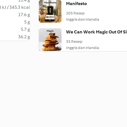
Manifesto
 kJ / 345.3 kcal
203 Resep
17.6 g
Inggris dan Irlandia
5 g
5.7 g
We Can Work Magic Out Of Si
36.2 g
35 Resep
Inggris dan Irlandia