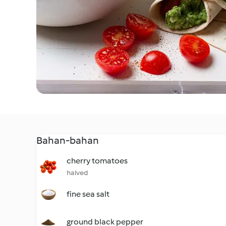
Bahan-bahan
cherry tomatoes
halved
fine sea salt
ground black pepper