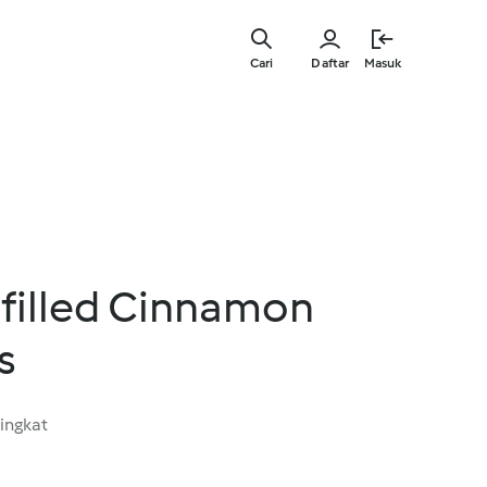
Lewati
ke
Cari
Daftar
Masuk
konten
utama
filled Cinnamon
s
ingkat