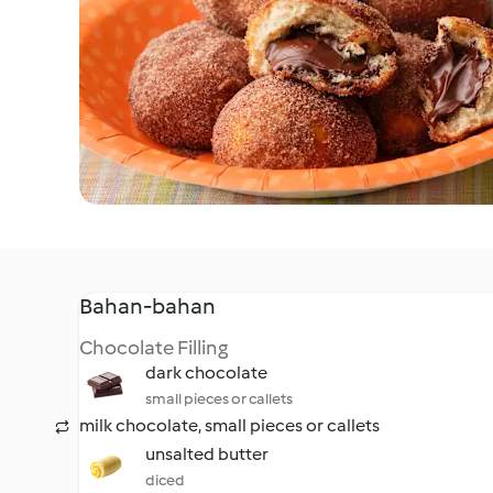
Bahan-bahan
Chocolate Filling
dark chocolate
small pieces or callets
milk chocolate, small pieces or callets
unsalted butter
diced