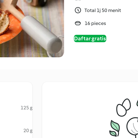
Total 1j 50 menit
16 pieces
Daftar gratis
125 g
20 g