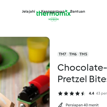
Jelajahi
Keanggotaan
Bantuan
TM7
TM6
TM5
Chocolate-
Pretzel Bite
4.4
43 per
Persiapan 40 menit