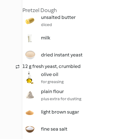
Pretzel Dough
unsalted butter
diced
milk
dried instant yeast
12 g fresh yeast, crumbled
olive oil
for greasing
plain flour
plus extra for dusting
light brown sugar
fine sea salt