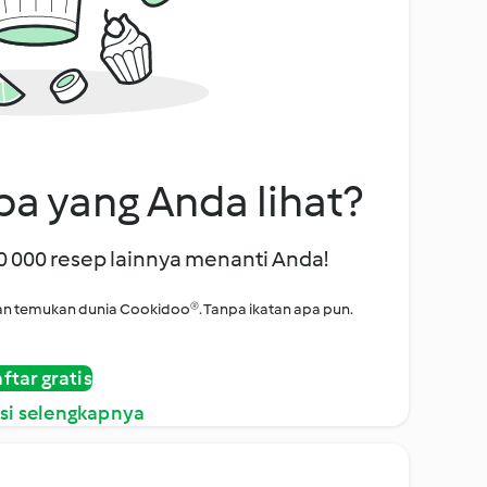
a yang Anda lihat?
00 000 resep lainnya menanti Anda!
i dan temukan dunia Cookidoo®. Tanpa ikatan apa pun.
ftar gratis
si selengkapnya