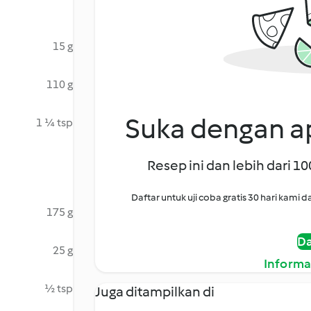
15 g
110 g
Suka dengan ap
1 ¼ tsp
Resep ini dan lebih dari 1
Daftar untuk uji coba gratis 30 hari kam
175 g
Da
25 g
Informa
½ tsp
Juga ditampilkan di