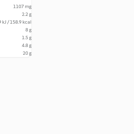
1107 mg
2.2 g
 kJ / 158.9 kcal
8 g
1.5 g
4.8 g
20 g