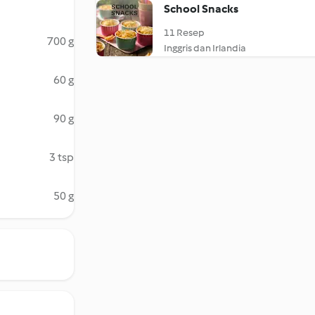
School Snacks
11 Resep
700 g
Inggris dan Irlandia
60 g
90 g
3 tsp
50 g