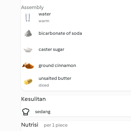
Assembly
water
warm
bicarbonate of soda
caster sugar
ground cinnamon
unsalted butter
diced
Kesulitan
sedang
Nutrisi
per 1 piece