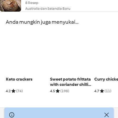
8 Resep
Australia dan Selandia Baru
Anda mungkin juga menyukai...
Keto crackers
Sweet potato frittata
Curry chick
with coriander chilli
sauce
4.2
(74)
4.5
(198)
4.7
(11)
© Hak Cipta 2026