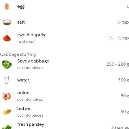
egg
1
salt
¼ tsp
sweet paprika
¼ - ½ tsp
(optional)
Cabbage stuffing
Savoy cabbage
250 - 280 g
cut into pieces
water
500 g
onion
80 g
cut into halves
butter
50 g
cut into pieces
fresh parsley
10 sprigs