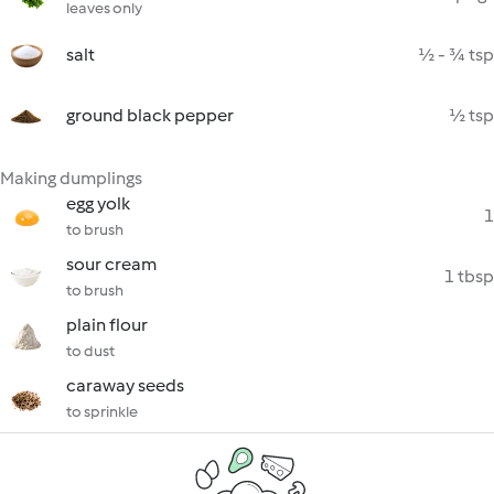
leaves only
salt
½ - ¾ tsp
ground black pepper
½ tsp
Making dumplings
egg yolk
1
to brush
sour cream
1 tbsp
to brush
plain flour
to dust
caraway seeds
to sprinkle