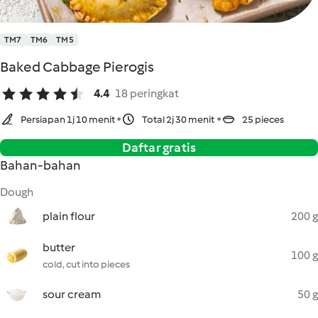
TM7
TM6
TM5
Baked Cabbage Pierogis
4.4
18 peringkat
Persiapan 1j 10 menit
Total 2j 30 menit
25 pieces
Daftar gratis
Bahan-bahan
Dough
plain flour
200 g
butter
100 g
cold, cut into pieces
sour cream
50 g