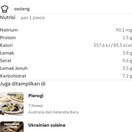
sedang
Nutrisi
per 1 piece
Natrium
90.1 mg
Protein
1.5 g
Kalori
357.6 kJ / 85.5 kcal
Lemak
5.8 g
Serat
0.6 g
Lemak Jenuh
3.5 g
Karbohidrat
7.2 g
Juga ditampilkan di
Pierogi
7 Resep
Australia dan Selandia Baru
Ukrainian cuisine