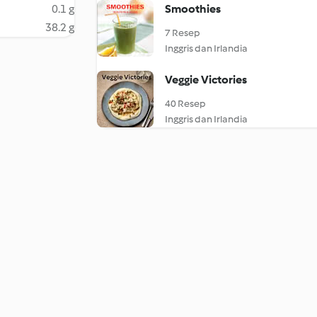
0.1 g
Smoothies
38.2 g
7 Resep
Inggris dan Irlandia
Veggie Victories
40 Resep
Inggris dan Irlandia