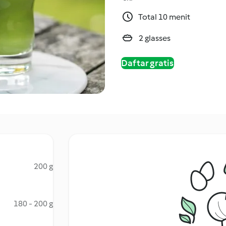
Total 10 menit
2 glasses
Daftar gratis
200 g
180 - 200 g