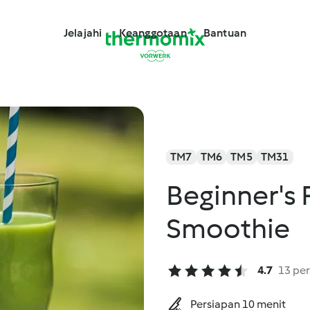
Jelajahi
Keanggotaan
Bantuan
TM7
TM6
TM5
TM31
Beginner's 
Smoothie
4.7
13 per
Persiapan 10 menit