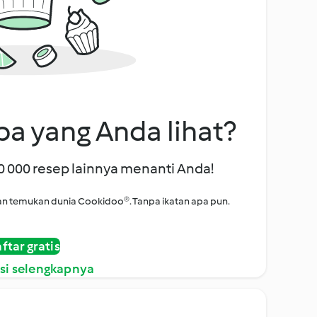
a yang Anda lihat?
00 000 resep lainnya menanti Anda!
i dan temukan dunia Cookidoo®. Tanpa ikatan apa pun.
ftar gratis
si selengkapnya