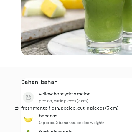
Bahan-bahan
yellow honeydew melon
peeled, cut in pieces (3 cm)
fresh mango flesh, peeled, cut in pieces (3 cm)
bananas
(approx. 2 bananas, peeled weight)
fresh pineapple