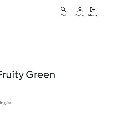
Lewati
ke
Cari
Daftar
Masuk
konten
utama
Fruity Green
ingkat