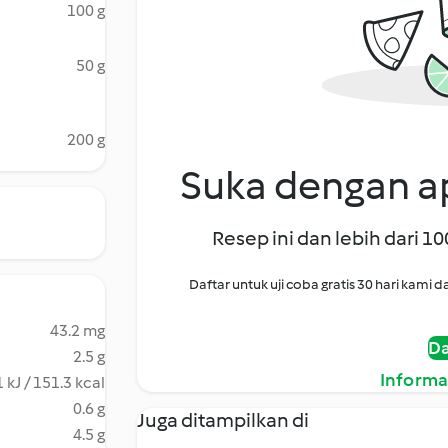
100 g
50 g
200 g
Suka dengan ap
Resep ini dan lebih dari 1
Daftar untuk uji coba gratis 30 hari kam
43.2 mg
Da
2.5 g
Informa
 kJ / 151.3 kcal
0.6 g
Juga ditampilkan di
4.5 g