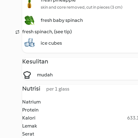
skin and core removed, cut in pieces (3 cm)
fresh baby spinach
fresh spinach, (see tip)
ice cubes
Kesulitan
mudah
Nutrisi
per 1 glass
Natrium
Protein
Kalori
633.1
Lemak
Serat