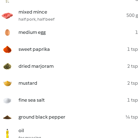
mixed mince
500 g
half pork, half beef
medium egg
1
sweet paprika
1 tsp
dried marjoram
2 tsp
mustard
2 tsp
fine sea salt
1 tsp
ground black pepper
¼ tsp
oil
for greasing