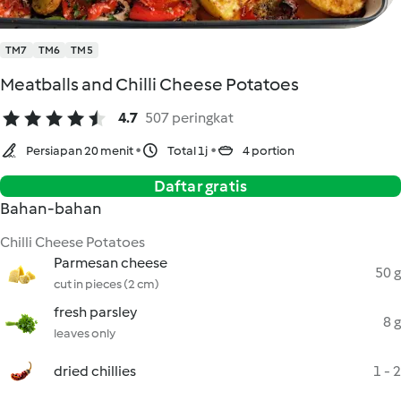
TM7
TM6
TM5
Meatballs and Chilli Cheese Potatoes
4.7
507 peringkat
Persiapan 20 menit
Total 1j
4 portion
Daftar gratis
Bahan-bahan
Chilli Cheese Potatoes
Parmesan cheese
50 g
cut in pieces (2 cm)
fresh parsley
8 g
leaves only
dried chillies
1 - 2