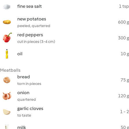
fine sea salt
1 tsp
new potatoes
600 g
peeled, quartered
red peppers
300 g
cut in pieces (3-4 cm)
oil
10 g
Meatballs
bread
75 g
torn in pieces
onion
120 g
quartered
garlic cloves
1 - 2
to taste
milk
50 g