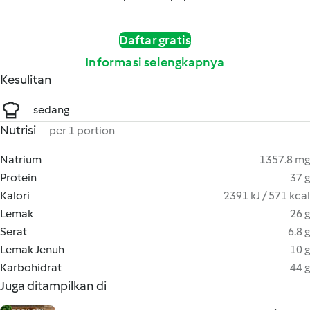
Daftar gratis
Informasi selengkapnya
Kesulitan
sedang
Nutrisi
per 1 portion
Natrium
1357.8 mg
Protein
37 g
Kalori
2391 kJ / 571 kcal
Lemak
26 g
Serat
6.8 g
Lemak Jenuh
10 g
Karbohidrat
44 g
Juga ditampilkan di