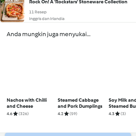
Rock On! A 'Rockstars' Stoneware Collection
11 Resep
Inggris dan Irlandia
Anda mungkin juga menyukai...
Nachos with Chilli
Steamed Cabbage
Soy Milk an
and Cheese
and Pork Dumplings
Steamed Bu
4.6
(326)
4.2
(59)
4.3
(3)