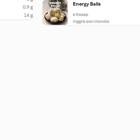
Energy Balls
0.9 g
6 Resep
14 g
Inggris dan Irlandia