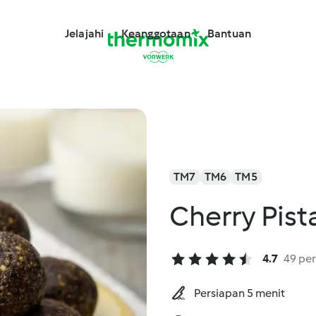
Jelajahi
Keanggotaan
Bantuan
TM7
TM6
TM5
Cherry Pist
4.7
49 per
Persiapan 5 menit