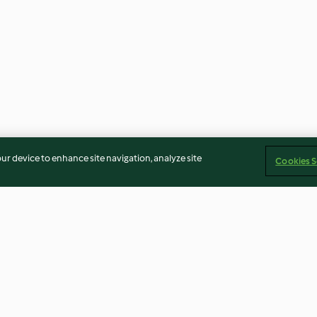
our device to enhance site navigation, analyze site
Cookies S
and Pork
Soy Milk and Steamed Buns
Mexican Black B
Healthy Tortilla