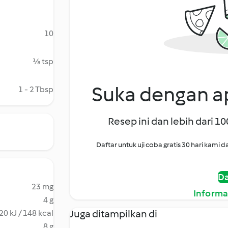
10
⅛ tsp
Suka dengan ap
1 - 2 Tbsp
Resep ini dan lebih dari 1
Daftar untuk uji coba gratis 30 hari kam
Da
23 mg
Informa
4 g
Juga ditampilkan di
20 kJ / 148 kcal
8 g