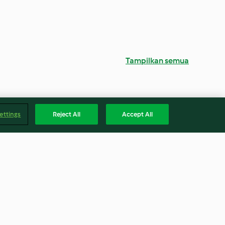
Tampilkan semua
ettings
Reject All
Accept All
ean Dip with
Apple and Peanut Cereal Bars
 Chips