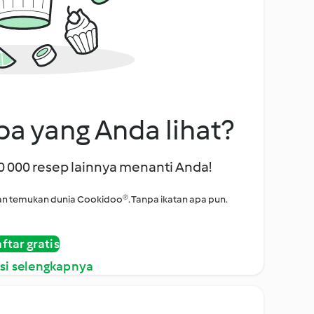
a yang Anda lihat?
00 000 resep lainnya menanti Anda!
i dan temukan dunia Cookidoo®. Tanpa ikatan apa pun.
ftar gratis
si selengkapnya