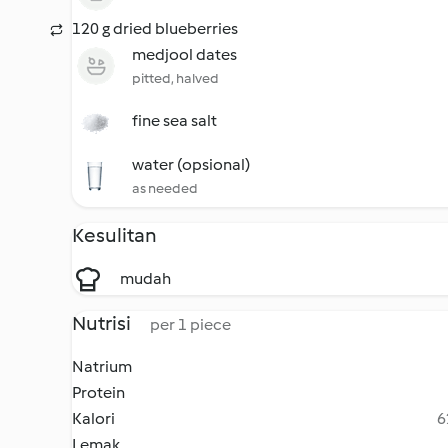
120 g dried blueberries
medjool dates
pitted, halved
fine sea salt
water (opsional)
as needed
Kesulitan
mudah
Nutrisi
per 1 piece
Natrium
Protein
Kalori
6
Lemak