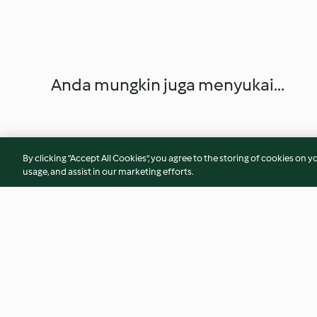
Anda mungkin juga menyukai...
By clicking “Accept All Cookies”, you agree to the storing of cookies on y
usage, and assist in our marketing efforts.
Nachos with Chilli and Cheese
Steamed Cabbage 
Dumplings