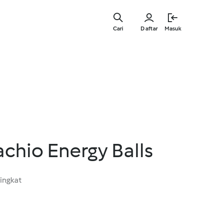
Lewati
ke
Cari
Daftar
Masuk
konten
utama
achio Energy Balls
ingkat