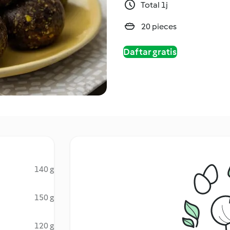
Total 1j
20 pieces
Daftar gratis
140 g
150 g
120 g