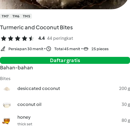
TM7
TM6
TM5
Turmeric and Coconut Bites
4.4
44 peringkat
Persiapan 30 menit
Total 45 menit
25 pieces
Daftar gratis
Bahan-bahan
Bites
desiccated coconut
200 g
coconut oil
30 g
honey
80 g
thick set