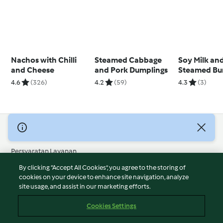
Nachos with Chilli
Steamed Cabbage
Soy Milk an
and Cheese
and Pork Dumplings
Steamed Bu
4.6
(326)
4.2
(59)
4.3
(3)
© Hak Cipta 2026
Persyaratan Layanan
Kebijakan Privasi
By clicking “Accept All Cookies”, you agree to the storing of
Penafian
cookies on your device to enhance site navigation, analyze
site usage, and assist in our marketing efforts.
Terbitan
Cookies
Cookies Settings
Laporkan Konten