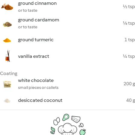
ground cinnamon
½ tsp
or to taste
ground cardamom
⅛ tsp
or to taste
ground turmeric
1 tsp
vanilla extract
¼ tsp
Coating
white chocolate
200 g
small pieces or callets
desiccated coconut
40 g