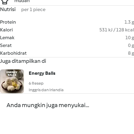
mudah
Nutrisi
per 1 piece
Protein
1.3 g
Kalori
531 kJ / 128 kcal
Lemak
10 g
Serat
0 g
Karbohidrat
8 g
Juga ditampilkan di
Energy Balls
6 Resep
Inggris dan Irlandia
Anda mungkin juga menyukai...