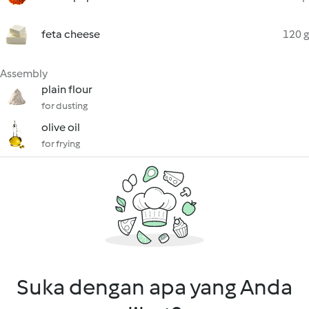
feta cheese
120 g
Assembly
plain flour
for dusting
olive oil
for frying
Suka dengan apa yang Anda