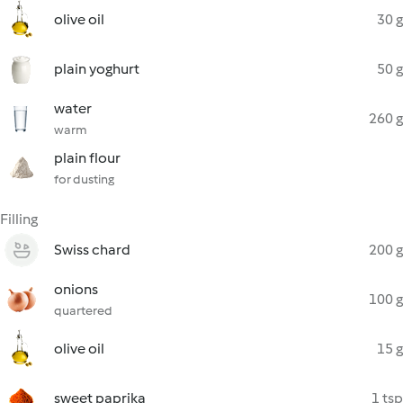
olive oil
30 g
plain yoghurt
50 g
water
260 g
warm
plain flour
for dusting
Filling
Swiss chard
200 g
onions
100 g
quartered
olive oil
15 g
sweet paprika
1 tsp