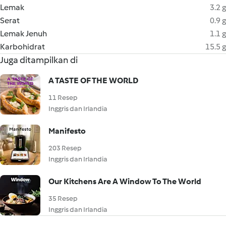
Lemak
3.2 g
Serat
0.9 g
Lemak Jenuh
1.1 g
Karbohidrat
15.5 g
Juga ditampilkan di
A TASTE OF THE WORLD
11 Resep
Inggris dan Irlandia
Manifesto
203 Resep
Inggris dan Irlandia
Our Kitchens Are A Window To The World
35 Resep
Inggris dan Irlandia