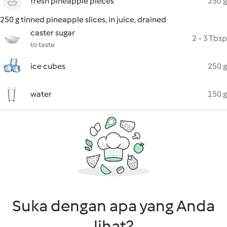
fresh pineapple pieces
250 g
250 g tinned pineapple slices, in juice, drained
caster sugar
2 - 3 Tbsp
to taste
ice cubes
250 g
water
150 g
Suka dengan apa yang Anda
lihat?