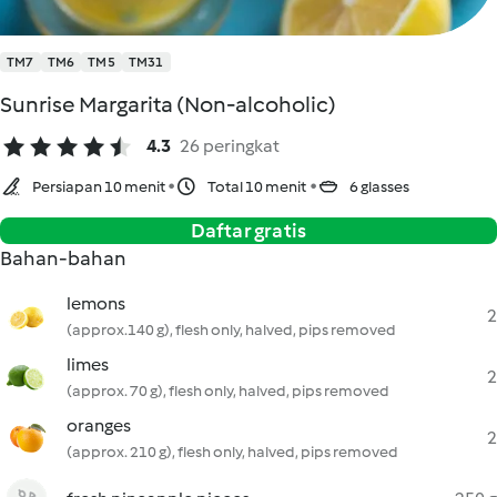
TM7
TM6
TM5
TM31
Sunrise Margarita (Non-alcoholic)
4.3
26 peringkat
Persiapan 10 menit
Total 10 menit
6 glasses
Daftar gratis
Bahan-bahan
lemons
2
(approx.140 g), flesh only, halved, pips removed
limes
2
(approx. 70 g), flesh only, halved, pips removed
oranges
2
(approx. 210 g), flesh only, halved, pips removed