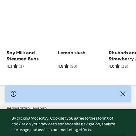
Soy Milk and
Lemon slush
Rhubarb an
Steamed Buns
Strawberry 
4.3
(3)
4.8
(50)
4.0
(15)
© Hak Cipta 2026
Persyaratan Layanan
Kebijakan Privasi
By clicking “Accept All Cookies”, you agree to the storing of
Penafian
cookies on your device to enhance site navigation, analyze
site usage, and assist in our marketing efforts.
Terbitan