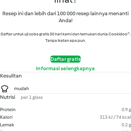
Resep ini dan lebih dari 100 000 resep lainnya menanti
Anda!
Daftar untuk uji coba gratis 30 hari kami dan temukan dunia Cookidoo®.
Tanpa ikatan apa pun.
Daftar gratis
Informasi selengkapnya
Kesulitan
mudah
Nutrisi
per 1 glass
Protein
0.9 g
Kalori
313 kJ / 74 kcal
Lemak
0.2 g