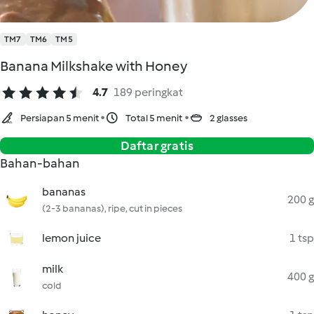
TM7
TM6
TM5
Banana Milkshake with Honey
4.7
189 peringkat
Persiapan 5 menit
Total 5 menit
2 glasses
Daftar gratis
Bahan-bahan
bananas
200 g
(2-3 bananas), ripe, cut in pieces
lemon juice
1 tsp
milk
400 g
cold