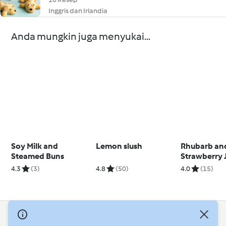
Inggris dan Irlandia
Anda mungkin juga menyukai...
Soy Milk and
Lemon slush
Rhubarb an
Steamed Buns
Strawberry 
4.3
(3)
4.8
(50)
4.0
(15)
© Hak Cipta 2026