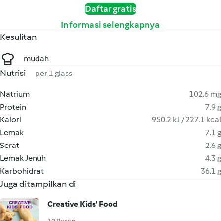
Daftar gratis
Informasi selengkapnya
Kesulitan
mudah
Nutrisi
per 1 glass
Natrium
102.6 mg
Protein
7.9 g
Kalori
950.2 kJ / 227.1 kcal
Lemak
7.1 g
Serat
2.6 g
Lemak Jenuh
4.3 g
Karbohidrat
36.1 g
Juga ditampilkan di
Creative Kids' Food
10 Resep