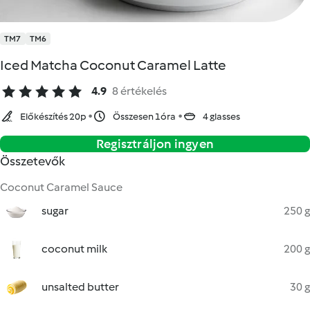
TM7
TM6
Iced Matcha Coconut Caramel Latte
4.9
8 értékelés
Előkészítés 20p
Összesen 1óra
4 glasses
Regisztráljon ingyen
Összetevők
Coconut Caramel Sauce
sugar
250 g
coconut milk
200 g
unsalted butter
30 g