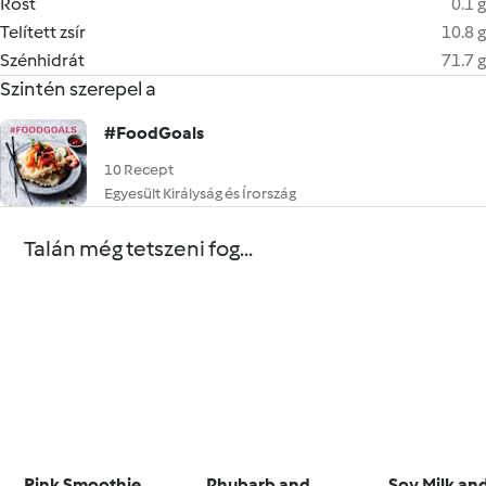
Rost
0.1 g
Telített zsír
10.8 g
Szénhidrát
71.7 g
Szintén szerepel a
#FoodGoals
10 Recept
Egyesült Királyság és Írország
Talán még tetszeni fog...
Pink Smoothie
Rhubarb and
Soy Milk an