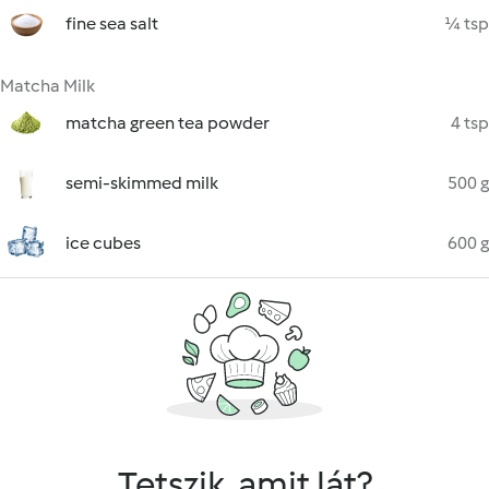
fine sea salt
¼ tsp
Matcha Milk
matcha green tea powder
4 tsp
semi-skimmed milk
500 g
ice cubes
600 g
Tetszik, amit lát?