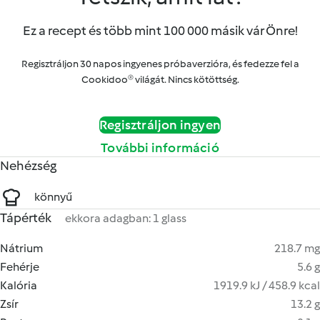
Ez a recept és több mint 100 000 másik vár Önre!
Regisztráljon 30 napos ingyenes próbaverzióra, és fedezze fel a
Cookidoo® világát. Nincs kötöttség.
Regisztráljon ingyen
További információ
Nehézség
könnyű
Tápérték
ekkora adagban: 1 glass
Nátrium
218.7 mg
Fehérje
5.6 g
Kalória
1919.9 kJ / 458.9 kcal
Zsír
13.2 g