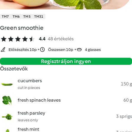
TM7
TM6
TM5
TM31
Green smoothie
4.4
48 értékelés
Előkészítés 10p
Összesen 10p
4 glasses
Regisztráljon ingyen
Összetevők
cucumbers
150 g
cut in pieces
fresh spinach leaves
60 g
fresh parsley
3 sprigs
leaves only
fresh mint