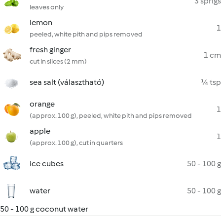
3 sprigs
leaves only
lemon
1
peeled, white pith and pips removed
fresh ginger
1 cm
cut in slices (2 mm)
sea salt (választható)
¼ tsp
orange
1
(approx. 100 g), peeled, white pith and pips removed
apple
1
(approx. 100 g), cut in quarters
ice cubes
50 - 100 g
water
50 - 100 g
50 - 100 g coconut water