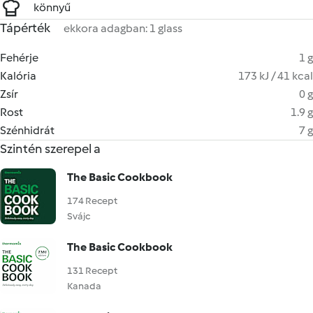
könnyű
Tápérték
ekkora adagban: 1 glass
Fehérje
1 g
Kalória
173 kJ / 41 kcal
Zsír
0 g
Rost
1.9 g
Szénhidrát
7 g
Szintén szerepel a
The Basic Cookbook
174 Recept
Svájc
The Basic Cookbook
131 Recept
Kanada