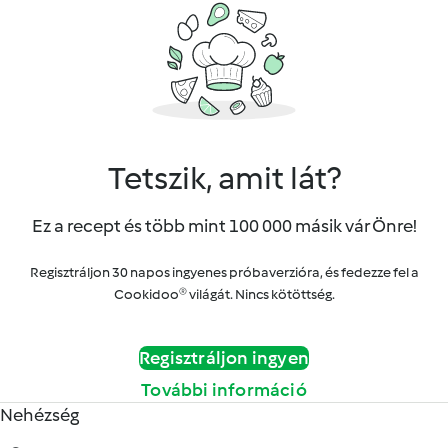
Tetszik, amit lát?
Ez a recept és több mint 100 000 másik vár Önre!
Regisztráljon 30 napos ingyenes próbaverzióra, és fedezze fel a
Cookidoo® világát. Nincs kötöttség.
Regisztráljon ingyen
További információ
Nehézség