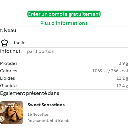
Créer un compte gratuitement
Plus d’informations
Niveau
facile
Infos nut.
par 1 portion
Protides
3.9 g
Calories
1069 kJ / 256 kcal
Lipides
21.2 g
Glucides
12.4 g
Également présenté dans
Sweet Sensations
16 Recettes
Royaume-Uni et Irlande