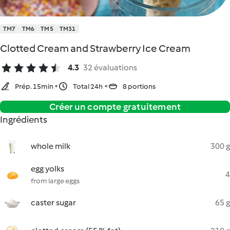
TM7
TM6
TM5
TM31
Clotted Cream and Strawberry Ice Cream
4.3
32 évaluations
Prép. 15min
Total 24h
8 portions
Créer un compte gratuitement
Ingrédients
whole milk
300 g
egg yolks
4
from large eggs
caster sugar
65 g