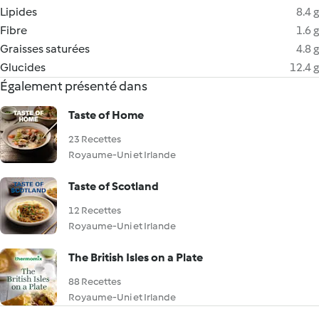
Lipides
8.4 g
Fibre
1.6 g
Graisses saturées
4.8 g
Glucides
12.4 g
Également présenté dans
Taste of Home
23 Recettes
Royaume-Uni et Irlande
Taste of Scotland
12 Recettes
Royaume-Uni et Irlande
The British Isles on a Plate
88 Recettes
Royaume-Uni et Irlande