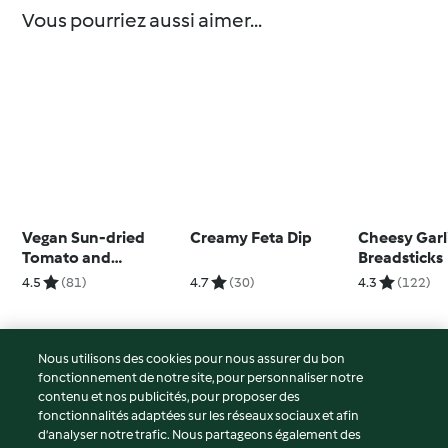
Vous pourriez aussi aimer...
Vegan Sun-dried
Creamy Feta Dip
Cheesy Garl
Tomato and
Breadsticks
Artichoke Quiche
4.5
(81)
4.7
(30)
4.3
(122)
Nous utilisons des cookies pour nous assurer du bon
fonctionnement de notre site, pour personnaliser notre
© Copyright 2026
contenu et nos publicités, pour proposer des
fonctionnalités adaptées sur les réseaux sociaux et afin
Conditions d'utilisation
d’analyser notre trafic. Nous partageons également des
Politique de confidentialité