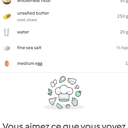
wholemeal flour
50 g
unsalted butter
250 g
cold, diced
water
20 g
fine sea salt
½ tsp
medium egg
1
Vous aimez ce que vous voyez