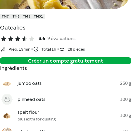
TM7
TM6
TM5
TM31
Oatcakes
3.6
9 évaluations
Prép. 15min
Total 1h
28 pieces
Créer un compte gratuitement
Ingrédients
jumbo oats
250 g
pinhead oats
100 g
spelt flour
100 g
plus extra for dusting