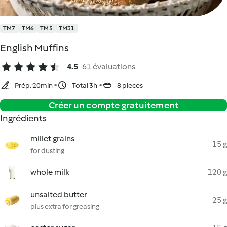
TM7
TM6
TM5
TM31
English Muffins
4.5
61 évaluations
Prép. 20min
Total 3h
8 pieces
Créer un compte gratuitement
Ingrédients
millet grains
15 g
for dusting
whole milk
120 g
unsalted butter
25 g
plus extra for greasing