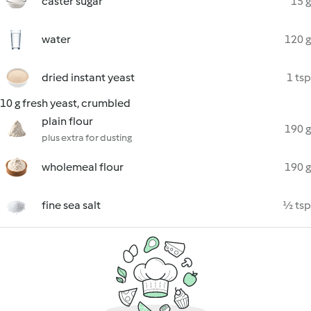
caster sugar
15 g
water
120 g
dried instant yeast
1 tsp
10 g fresh yeast, crumbled
plain flour
190 g
plus extra for dusting
wholemeal flour
190 g
fine sea salt
½ tsp