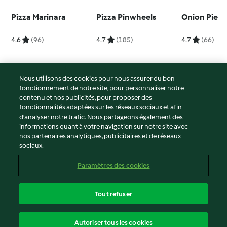
Pizza Marinara
Pizza Pinwheels
Onion Pie
4.6
(96)
4.7
(185)
4.7
(66)
Nous utilisons des cookies pour nous assurer du bon
fonctionnement de notre site, pour personnaliser notre
© Copyright 2026
contenu et nos publicités, pour proposer des
fonctionnalités adaptées sur les réseaux sociaux et afin
Conditions d'utilisation
d’analyser notre trafic. Nous partageons également des
Politique de confidentialité
informations quant à votre navigation sur notre site avec
Non-responsabilité
nos partenaires analytiques, publicitaires et de réseaux
sociaux.
Mentions légales
Cookies
Paramètres des cookies
Contenu du rapport
Résilier le contrat
Tout refuser
Déclaration d'accessibilité
français
Autoriser tous les cookies