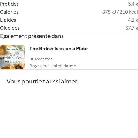
Protides
5.4 g
Calories
878 kJ / 210 kcal
Lipides
4.1 g
Glucides
37.7 g
Également présenté dans
The British Isles on a Plate
88 Recettes
Royaume-Uni et Irlande
Vous pourriez aussi aimer...