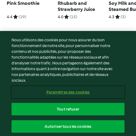
Pink Smoothie
Rhubarb and
Soy Milk an
Strawberry Juice
Steamed Bu
4.4
(29)
4.0
(15)
4.3
(3)
Nous utilisons des cookies pour nous assurer du bon
fonctionnement de notre site, pour personnaliser notre
© Copyright 2026
contenu et nos publicités, pour proposer des
fonctionnalités adaptées sur les réseaux sociaux et afin
Conditions d'utilisation
d’analyser notre trafic. Nous partageons également des
Politique de confidentialité
informations quant à votre navigation sur notre site avec
Non-responsabilité
nos partenaires analytiques, publicitaires et de réseaux
sociaux.
Mentions légales
Cookies
Paramètres des cookies
Contenu du rapport
Résilier le contrat
Tout refuser
Déclaration d'accessibilité
français
Autoriser tous les cookies