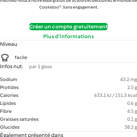
Inscrivez-vous à notre essai gratuit de 30 jours et découvrez le monde de
Cookidoo®. Sans engagement.
Créer un compte gratuitement
Plus d’informations
Niveau
facile
Infos nut.
par 1 glass
Sodium
43.2 mg
Protides
2.5 g
Calories
633.1 kJ / 151.3 kcal
Lipides
0.6 g
Fibre
4.5 g
Graisses saturées
0.1 g
Glucides
38.2 g
Également présenté dans