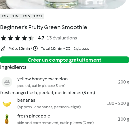
TM7
TM6
TM5
TM31
Beginner's Fruity Green Smoothie
4.7
13 évaluations
Prép. 10min
Total 10min
2 glasses
Créer un compte gratuitement
Ingrédients
yellow honeydew melon
200 g
peeled, cut in pieces (3 cm)
fresh mango flesh, peeled, cut in pieces (3 cm)
bananas
180 - 200 g
(approx. 2 bananas, peeled weight)
fresh pineapple
100 g
skin and core removed, cut in pieces (3 cm)