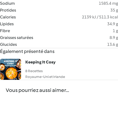
Sodium
1585.4 mg
Protides
35 g
Calories
2139 kJ / 511.3 kcal
Lipides
34.9 g
Fibre
1 g
Graisses saturées
8.9 g
Glucides
13.6 g
Également présenté dans
Keeping It Cosy
8 Recettes
Royaume-Uni et Irlande
Vous pourriez aussi aimer...