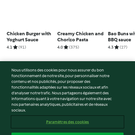
Chicken Burger with
Creamy Chicken and
Bao Buns wi
Yoghurt Sauce
Chorizo Pasta
BBQ sauce
4.1
(91)
4.0
(375)
4.3
(27)
Nous utilisons des cookies pour nous assurer du bon
fonctionnement de notre site, pour personnaliser notre
© Copyright 2026
contenu et nos publicités, pour proposer des
fonctionnalités adaptées sur les réseaux sociaux et afin
Conditions d'utilisation
d’analyser notre trafic. Nous partageons également des
Politique de confidentialité
informations quant à votre navigation sur notre site avec
Non-responsabilité
nos partenaires analytiques, publicitaires et de réseaux
sociaux.
Mentions légales
Cookies
Paramètres des cookies
Contenu du rapport