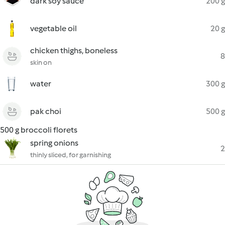
dark soy sauce
200 g
vegetable oil
20 g
chicken thighs, boneless
8
skin on
water
300 g
pak choi
500 g
500 g broccoli florets
spring onions
2
thinly sliced, for garnishing