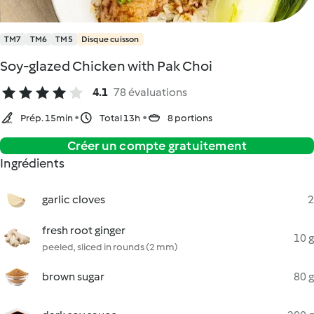
TM7
TM6
TM5
Disque cuisson
Soy-glazed Chicken with Pak Choi
4.1
78 évaluations
Prép. 15min
Total 13h
8 portions
Créer un compte gratuitement
Ingrédients
garlic cloves
2
fresh root ginger
10 g
peeled, sliced in rounds (2 mm)
brown sugar
80 g