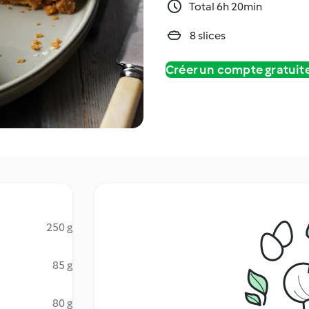
Total 6h 20min
8 slices
Créer un compte gratui
250 g
85 g
80 g