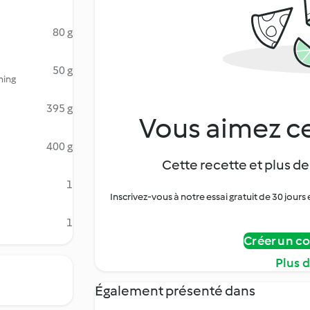
80 g
50 g
hing
395 g
Vous aimez ce
400 g
Cette recette et plus de
1
Inscrivez-vous à notre essai gratuit de 30 jo
1
Créer un c
Plus 
Également présenté dans