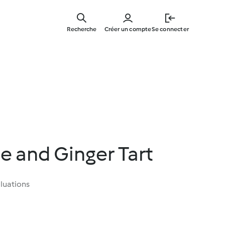
Skip
to
Recherche
Créer un compte
Se connecter
main
content
e and Ginger Tart
luations