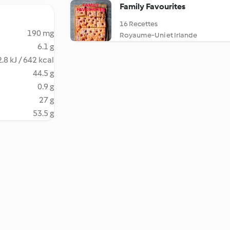
Family Favourites
16 Recettes
190 mg
Royaume-Uni et Irlande
6.1 g
.8 kJ / 642 kcal
44.5 g
0.9 g
27 g
53.5 g