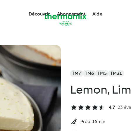
Découvrir
Abonnement
Aide
TM7
TM6
TM5
TM31
Lemon, Lim
4.7
23 éva
Prép. 15min