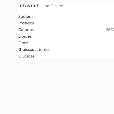
Infos nut.
par 1 slice
Sodium
Protides
Calories
2672
Lipides
Fibre
Graisses saturées
Glucides