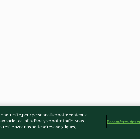
 notre site, pour personnaliser notre contenu et
ux sociaux et afin d’analyser notre trafic. Nous
Paramètres des c
re site avec nos partenaires analytiques,