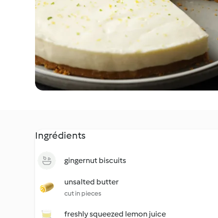
Ingrédients
gingernut biscuits
unsalted butter
cut in pieces
freshly squeezed lemon juice