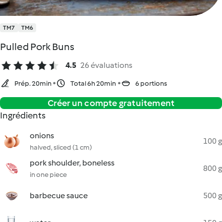
TM7
TM6
Pulled Pork Buns
4.5
26 évaluations
Prép. 20min
Total 6h 20min
6 portions
Créer un compte gratuitement
Ingrédients
onions
100 g
halved, sliced (1 cm)
pork shoulder, boneless
800 g
in one piece
barbecue sauce
500 g