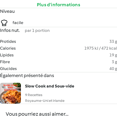
Plus d’informations
Niveau
facile
Infos nut.
par 1 portion
Protides
33 g
Calories
1975 kJ / 472 kcal
Lipides
19 g
Fibre
3 g
Glucides
40 g
Également présenté dans
Slow Cook and Sous-vide
9 Recettes
Royaume-Uni et Irlande
Vous pourriez aussi aimer...