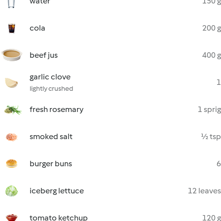
water
150 g
cola
200 g
beef jus
400 g
garlic clove
1
lightly crushed
fresh rosemary
1 sprig
smoked salt
½ tsp
burger buns
6
iceberg lettuce
12 leaves
tomato ketchup
120 g