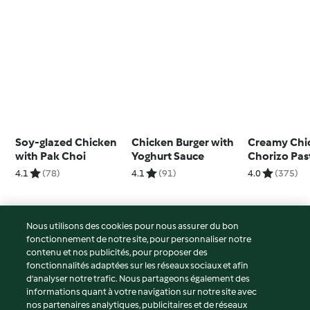
Soy-glazed Chicken
Chicken Burger with
Creamy Chi
with Pak Choi
Yoghurt Sauce
Chorizo Pas
4.1
(78)
4.1
(91)
4.0
(375)
Nous utilisons des cookies pour nous assurer du bon
fonctionnement de notre site, pour personnaliser notre
© Copyright 2026
contenu et nos publicités, pour proposer des
fonctionnalités adaptées sur les réseaux sociaux et afin
Conditions d'utilisation
d’analyser notre trafic. Nous partageons également des
Politique de confidentialité
informations quant à votre navigation sur notre site avec
Non-responsabilité
nos partenaires analytiques, publicitaires et de réseaux