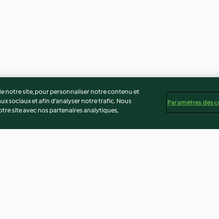
 notre site, pour personnaliser notre contenu et
ux sociaux et afin d’analyser notre trafic. Nous
Paramètres des c
re site avec nos partenaires analytiques,
Rosemary
Argentinian Chicken
Vegetable Chee
Empanadas
4.8
(258)
4.0
(63)