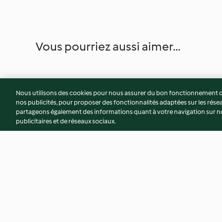
Vous pourriez aussi aimer...
Nous utilisons des cookies pour nous assurer du bon fonctionnement de
nos publicités, pour proposer des fonctionnalités adaptées sur les résea
partageons également des informations quant à votre navigation sur not
publicitaires et de réseaux sociaux.
Ham, Mushroom and Cheese
Blue Cheese and 
Crêpes
Soda Bread
4.2
(129)
4.1
(38)