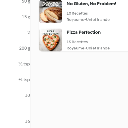
50 g
No Gluten, No Problem!
10 Recettes
15 g
Royaume-Uni et Irlande
Pizza Perfection
2
15 Recettes
200 g
Royaume-Uni et Irlande
½ tsp
¼ tsp
10
16