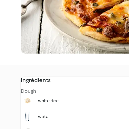
Ingrédients
Dough
white rice
water