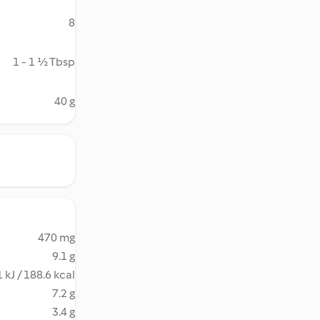
8
1 - 1 ½ Tbsp
40 g
470 mg
9.1 g
 kJ / 188.6 kcal
7.2 g
3.4 g