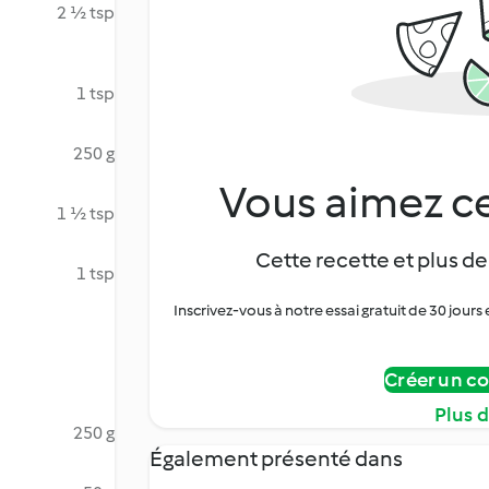
2 ½ tsp
1 tsp
250 g
Vous aimez ce
1 ½ tsp
Cette recette et plus de
1 tsp
Inscrivez-vous à notre essai gratuit de 30 jo
Créer un c
Plus 
250 g
Également présenté dans