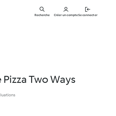
Skip
to
Recherche
Créer un compte
Se connecter
main
content
e Pizza Two Ways
luations