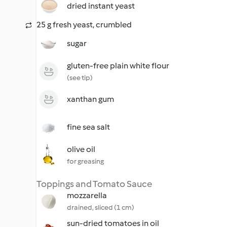
dried instant yeast
25 g fresh yeast, crumbled
sugar
gluten-free plain white flour
(see tip)
xanthan gum
fine sea salt
olive oil
for greasing
Toppings and Tomato Sauce
mozzarella
drained, sliced (1 cm)
sun-dried tomatoes in oil