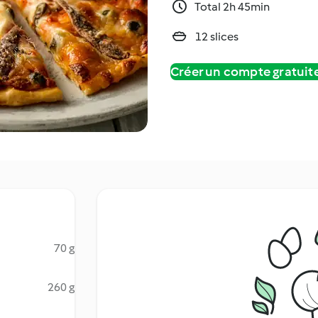
Total 2h 45min
12 slices
Créer un compte gratui
70 g
260 g