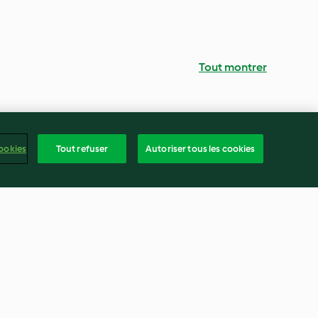
Tout montrer
ookies
Tout refuser
Autoriser tous les cookies
se Muffins
Sun-dried Tomato Tear and
Share Bread
4.4
(134)