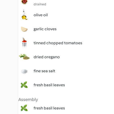
drained
olive oil
garlic cloves
tinned chopped tomatoes
dried oregano
fine sea salt
fresh basil leaves
Assembly
fresh basil leaves