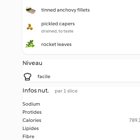
tinned anchovy fillets
pickled capers
drained, to taste
rocket leaves
Niveau
facile
Infos nut.
par 1 slice
Sodium
Protides
Calories
789.1
Lipides
Fibre