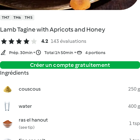
TM7
TM6
TM5
Lamb Tagine with Apricots and Honey
4.2
143 évaluations
Prép. 30min
Total 1h 50min
4 portions
Créer un compte gratuitement
Ingrédients
couscous
250 g
water
400 g
ras el hanout
1 tsp
(see tip)