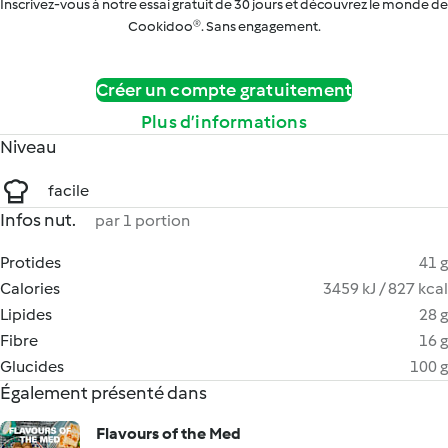
Inscrivez-vous à notre essai gratuit de 30 jours et découvrez le monde de
Cookidoo®. Sans engagement.
Créer un compte gratuitement
Plus d’informations
Niveau
facile
Infos nut.
par 1 portion
Protides
41 g
Calories
3459 kJ / 827 kcal
Lipides
28 g
Fibre
16 g
Glucides
100 g
Également présenté dans
Flavours of the Med