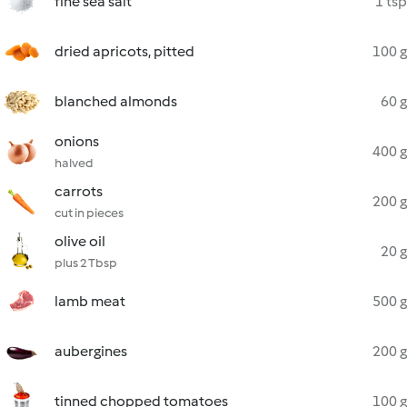
fine sea salt
1 tsp
dried apricots, pitted
100 g
blanched almonds
60 g
onions
400 g
halved
carrots
200 g
cut in pieces
olive oil
20 g
plus 2 Tbsp
lamb meat
500 g
aubergines
200 g
tinned chopped tomatoes
100 g