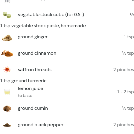
vegetable stock cube (for 0.5 l)
½
1 tsp vegetable stock paste, homemade
ground ginger
1 tsp
ground cinnamon
½ tsp
saffron threads
2 pinches
1 tsp ground turmeric
lemon juice
1 - 2 tsp
to taste
ground cumin
½ tsp
ground black pepper
2 pinches