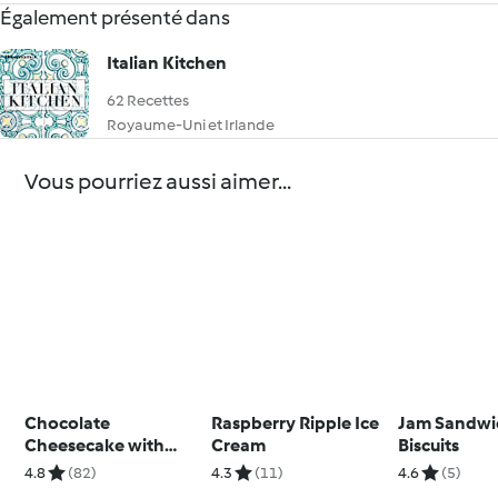
Également présenté dans
Italian Kitchen
62 Recettes
Royaume-Uni et Irlande
Vous pourriez aussi aimer...
Chocolate
Raspberry Ripple Ice
Jam Sandwi
Cheesecake with
Cream
Biscuits
Marshmallow
4.8
(82)
4.3
(11)
4.6
(5)
Topping