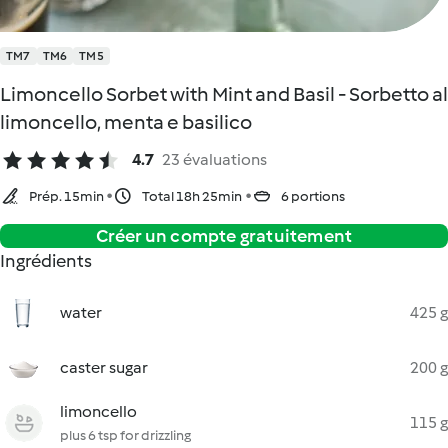
TM7
TM6
TM5
Limoncello Sorbet with Mint and Basil - Sorbetto al
limoncello, menta e basilico
4.7
23 évaluations
Prép. 15min
Total 18h 25min
6 portions
Créer un compte gratuitement
Ingrédients
water
425 g
caster sugar
200 g
limoncello
115 g
plus 6 tsp for drizzling