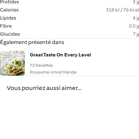
Protides
3 g
Calories
318 kJ / 76 kcal
Lipides
4 g
Fibre
0.5 g
Glucides
7 g
Également présenté dans
Great Taste On Every Level
72 Recettes
Royaume-Uni et Irlande
Vous pourriez aussi aimer...