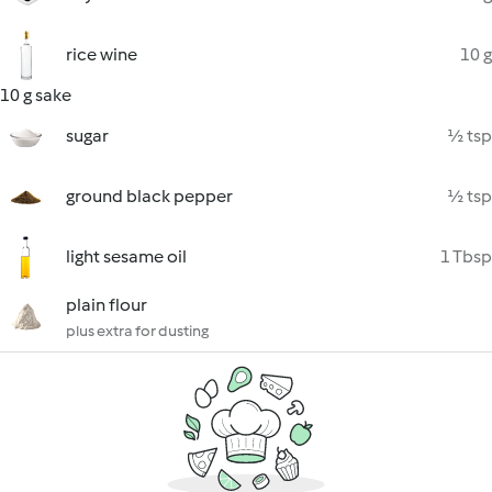
rice wine
10 g
10 g sake
sugar
½ tsp
ground black pepper
½ tsp
light sesame oil
1 Tbsp
plain flour
plus extra for dusting