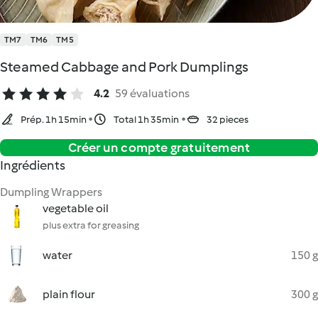
TM7
TM6
TM5
Steamed Cabbage and Pork Dumplings
4.2
59 évaluations
Prép. 1h 15min
Total 1h 35min
32 pieces
Créer un compte gratuitement
Ingrédients
Dumpling Wrappers
vegetable oil
plus extra for greasing
water
150 g
plain flour
300 g