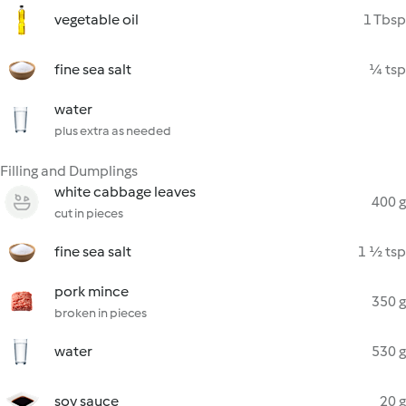
vegetable oil
1 Tbsp
fine sea salt
¼ tsp
water
plus extra as needed
Filling and Dumplings
white cabbage leaves
400 g
cut in pieces
fine sea salt
1 ½ tsp
pork mince
350 g
broken in pieces
water
530 g
soy sauce
20 g