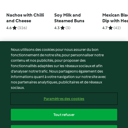
Nachos with Chilli
Soy Milk and
Mexican Bla
and Cheese
Steamed Buns
Dip with He
Tortilla Chip
4.6
(326)
4.3
(3)
4.7
(42)
Nous utilisons des cookies pour nous assurer du bon
fonctionnement de notre site, pour personnaliser notre
© Copyright 2026
contenu et nos publicités, pour proposer des
fonctionnalités adaptées sur les réseaux sociaux et afin
Conditions d'utilisation
d’analyser notre trafic. Nous partageons également des
Politique de confidentialité
informations quant à votre navigation sur notre site avec
Non-responsabilité
nos partenaires analytiques, publicitaires et de réseaux
sociaux.
Mentions légales
Cookies
Paramètres des cookies
Contenu du rapport
Résilier le contrat
Tout refuser
Déclaration d'accessibilité